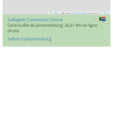
Leaflet
|
Map data ©
OpenStreetMap
contributors,
CC-BY-SA
Gallagher Convention Centre
Centre-ville de Johannesburg: 26,51 km en ligne
droite
Salons à Johannesburg