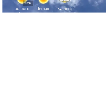
12°C
aujourd
demain
samedi
´hui