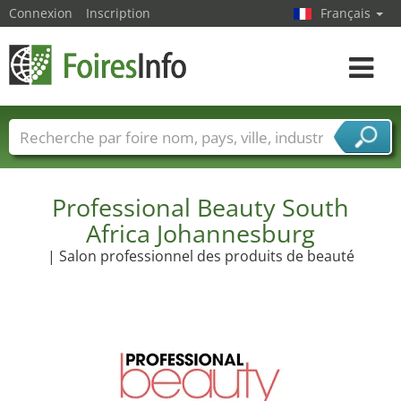
Connexion
Inscription
Français
Toggle
navigat
Foire noms
Pays
Villes
Secteurs de foire
Secteurs du fournisseur de services
Professional Beauty South
Africa Johannesburg
| Salon professionnel des produits de beauté