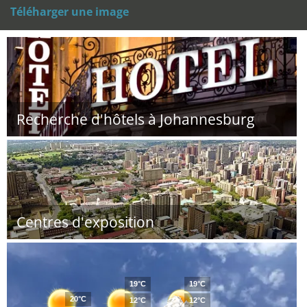
Téléharger une image
Recherche d'hôtels à Johannesburg
Centres d'exposition
19°C
19°C
20°C
12°C
12°C