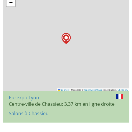
−
Leaflet
|
Map data ©
OpenStreetMap
contributors,
CC-BY-SA
Eurexpo Lyon
Centre-ville de Chassieu: 3,37 km en ligne droite
Salons à Chassieu