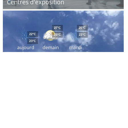
Centres d'exposition
27°C
25°C
22°C
23°C
23°C
23°C
aujourd
demain
mardi
´hui