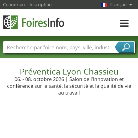
Connexion
Inscription
Français
Toggle
navigat
Foire noms
Pays
Villes
Secteurs de foire
Secteurs du fournisseur de services
Préventica Lyon Chassieu
06. - 08. octobre 2026 | Salon de l'innovation et
conférence sur la santé, la sécurité et la qualité de vie
au travail