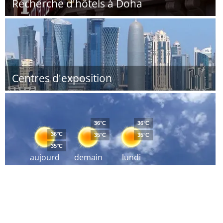
Recherche d'hôtels à Doha
Centres d'exposition
36°C
36°C
36°C
35°C
35°C
35°C
aujourd
demain
lundi
´hui