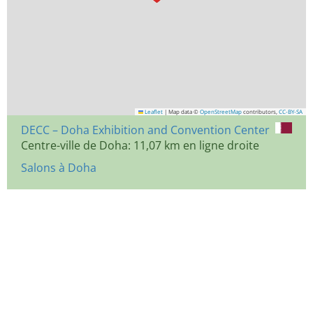
Leaflet
|
Map data ©
OpenStreetMap
contributors,
CC-BY-SA
DECC – Doha Exhibition and Convention Center
Centre-ville de Doha: 11,07 km en ligne droite
Salons à Doha