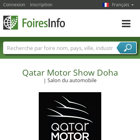
Connexion
Inscription
Français
Toggle
navigat
Foire noms
Pays
Villes
Secteurs de foire
Secteurs du fournisseur de services
Qatar Motor Show Doha
| Salon du automobile