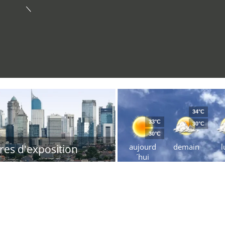
34°C
33°C
30°C
30°C
aujourd
demain
l
res d'exposition
´hui