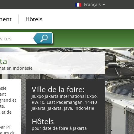
Français
ement
Hôtels
vices
ta
imat en Indonésie
Ville de la foire:
ésie
ient
JIExpo Jakarta International Expo,
grand et
RW.10, East Pademangan, 14410
té.
Jakarta, Jakarta, Java, Indonésie
 et de
Hôtels
par PT
pour date de foire à Jakarta
teurs du