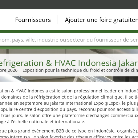
Fournisseurs
Ajouter une foire gratuit
Villes
Secteurs de foire
Secteurs du fournisseur de ser
efrigeration & HVAC Indonesia Jakar
bre 2026 | Exposition pour la technique du froid et contrôle de cl
ation & HVAC Indonesia est le salon professionnel leader en Indon
 domaines de la réfrigération et de la régulation climatique. Il se t
nnée en septembre au Jakarta International Expo (JIExpo), le plus 
populaire centre d'exposition du pays, reconnu pour son accessibili
trois jours, le salon offre une plateforme d'échanges commerciaux
ge à l'échelle nationale et internationale.
 que plus grand événement B2B de ce type en Indonésie, organisé 
romo Internusa, le salon favorise des réseaux efficaces entre les ac