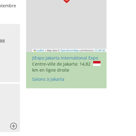
eptembre
 88
Leaflet
|
Map data ©
OpenStreetMap
contributors,
CC-BY-SA
JIExpo Jakarta International Expo
Centre-ville de Jakarta: 14,82
km en ligne droite
Salons à Jakarta
x