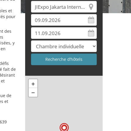
bles et
lés pour
nt des
es
isées, y
 en
défis
é fait de
désirant
 et
+
−
que de
s et
0639