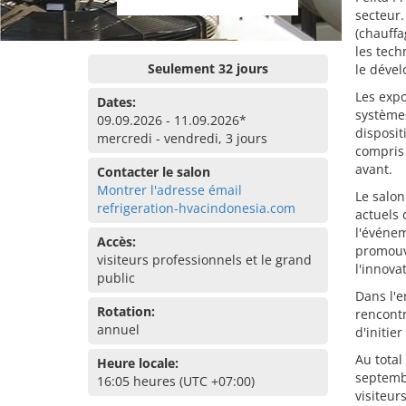
secteur.
(chauffa
les tec
Seulement 32 jours
le déve
Les expo
Dates:
systèmes
09.09.2026 - 11.09.2026*
disposit
mercredi - vendredi, 3 jours
compris 
avant.
Contacter le salon
Montrer l'adresse émail
Le salon
refrigeration-hvacindonesia.com
actuels 
l'événem
Accès:
promouv
visiteurs professionnels et le grand
l'innova
public
Dans l'e
Rotation:
rencontr
annuel
d'initier
Au total
Heure locale:
septemb
16:05 heures (UTC +07:00)
visiteur