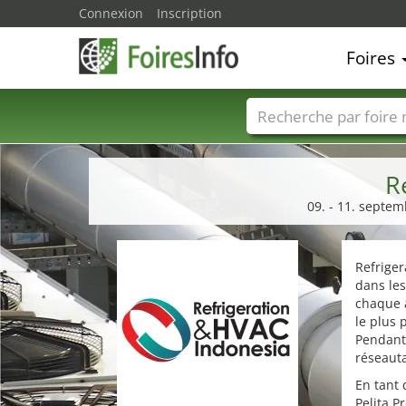
Connexion
Inscription
Foires
Foire noms
Pays
R
09. - 11. septem
Refriger
dans les
chaque a
le plus 
Pendant 
réseauta
En tant
Pelita P