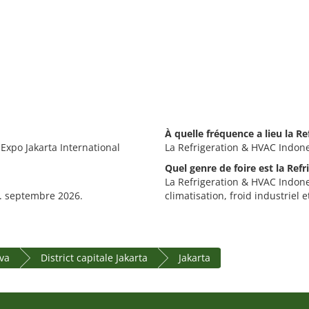
À quelle fréquence a lieu la R
IExpo Jakarta International
La Refrigeration & HVAC Indone
Quel genre de foire est la Ref
La Refrigeration & HVAC Indones
1. septembre 2026.
climatisation, froid industriel et
ava
District capitale Jakarta
Jakarta