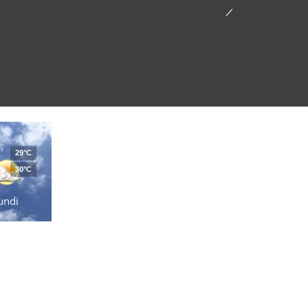
29°C
30°C
undi