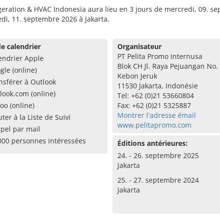
geration & HVAC Indonesia aura lieu en 3 jours de mercredi, 09. s
di, 11. septembre 2026 à Jakarta.
e calendrier
Organisateur
PT Pelita Promo Internusa
endrier Apple
Blok CH Jl. Raya Pejuangan No.
gle (online)
Kebon Jeruk
nsférer à Outlook
11530 Jakarta, Indonésie
look.com (online)
Tel: +62 (0)21 53660804
oo (online)
Fax: +62 (0)21 5325887
Montrer l'adresse émail
uter à la Liste de Suivi
www.pelitapromo.com
pel par mail
000 personnes intéressées
Éditions antérieures:
24. - 26. septembre 2025
Jakarta
25. - 27. septembre 2024
Jakarta