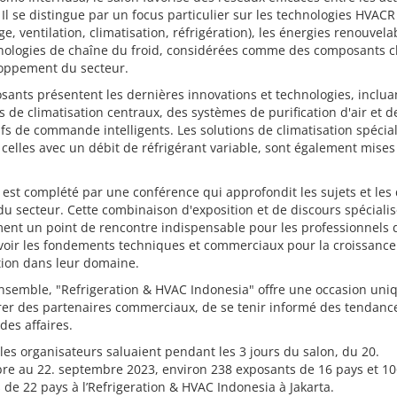
 Il se distingue par un focus particulier sur les technologies HVACR
ge, ventilation, climatisation, réfrigération), les énergies renouvela
hnologies de chaîne du froid, considérées comme des composants c
loppement du secteur.
sants présentent les dernières innovations et technologies, inclua
 de climatisation centraux, des systèmes de purification d'air et d
ifs de commande intelligents. Les solutions de climatisation spécial
celles avec un débit de réfrigérant variable, sont également mises
 est complété par une conférence qui approfondit les sujets et les 
du secteur. Cette combinaison d'exposition et de discours spécialis
ent un point de rencontre indispensable pour les professionnels 
oir les fondements techniques et commerciaux pour la croissance
tion dans leur domaine.
nsemble, "Refrigeration & HVAC Indonesia" offre une occasion uni
er des partenaires commerciaux, de se tenir informé des tendance
 des affaires.
 les organisateurs saluaient pendant les 3 jours du salon, du 20.
re au 22. septembre 2023, environ 238 exposants de 16 pays et 1
s de 22 pays à l’Refrigeration & HVAC Indonesia à Jakarta.