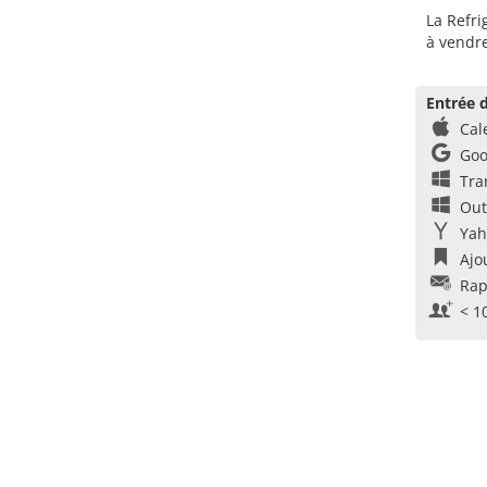
La Refri
à vendre
Entrée d
Cal
Goo
Tra
Out
Yah
Ajo
Rap
< 1