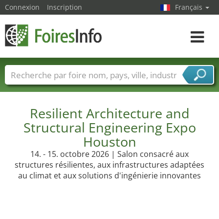
Connexion
Inscription
Français
Toggle
navigat
Foire noms
Pays
Villes
Secteurs de foire
Secteurs du fournisseur de services
Resilient Architecture and
Structural Engineering Expo
Houston
14. - 15. octobre 2026 | Salon consacré aux
structures résilientes, aux infrastructures adaptées
au climat et aux solutions d'ingénierie innovantes