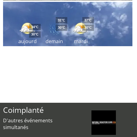
31°C
37°C
34°C
30°C
30°C
30°C
aujourd
demain
mardi
´hui
Coimplanté
D'autres événements
simultanés