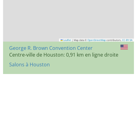
Leaflet
|
Map data ©
OpenStreetMap
contributors,
CC-BY-SA
George R. Brown Convention Center
Centre-ville de Houston: 0,91 km en ligne droite
Salons à Houston