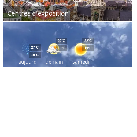
Centres d'exposition
22°C
22°C
27°C
19°C
19°C
19°C
aujourd
demain
samedi
´hui