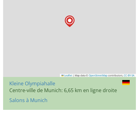
Leaflet
|
Map data ©
OpenStreetMap
contributors,
CC-BY-SA
Kleine Olympiahalle
Centre-ville de Munich: 6,65 km en ligne droite
Salons à Munich