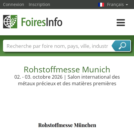
Connexion
Inscription
Français
Toggle
navigat
Foire noms
Pays
Villes
Secteurs de foire
Secteurs du fournisseur de services
Rohstoffmesse Munich
02. - 03. octobre 2026 | Salon international des
métaux précieux et des matières premières