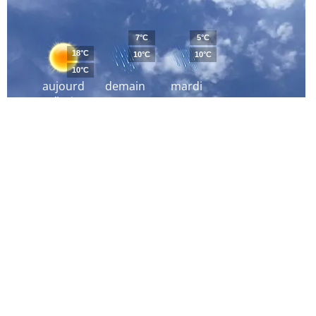
7°C
5°C
18°C
10°C
10°C
10°C
aujourd
demain
mardi
´hui