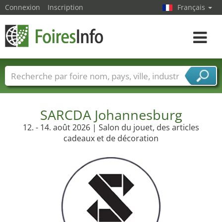
Connexion
Inscription
Français
Toggle
navigat
Foire noms
Pays
Villes
Secteurs de foire
Secteurs du fournisseur de services
SARCDA Johannesburg
12. - 14. août 2026 | Salon du jouet, des articles
cadeaux et de décoration