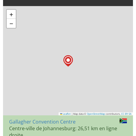
+
−
Leaflet
|
Map data ©
OpenStreetMap
contributors,
CC-BY-SA
Gallagher Convention Centre
Centre-ville de Johannesburg: 26,51 km en ligne
droite