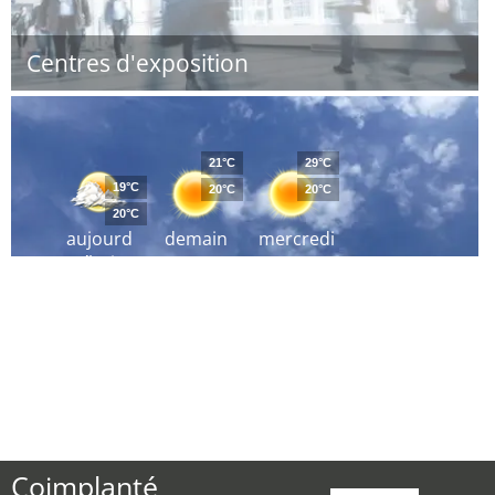
Centres d'exposition
21°C
29°C
19°C
20°C
20°C
20°C
aujourd
demain
mercredi
´hui
Coimplanté