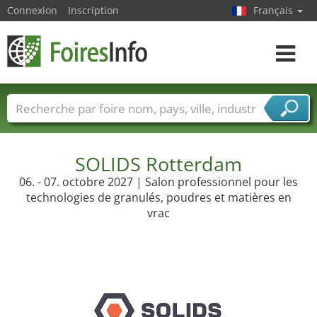
Connexion
Inscription
Français
Toggle
navigat
Foire noms
Pays
Villes
Secteurs de foire
Secteurs du fournisseur de services
SOLIDS Rotterdam
06. - 07. octobre 2027 | Salon professionnel pour les
technologies de granulés, poudres et matières en
vrac