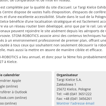
ation, de comparaison et de mise en réseau.
e est complétée par la qualité du site d’accueil. Le Targi Kielce Exhib
 Centre dispose de vastes halls d’exposition, d’espaces de confér
 et d’une excellente accessibilité. Située dans le sud de la Pologne
 Kielce bénéficie d’une localisation stratégique et est facilement acc
re via un réseau routier bien développé, ainsi que par le rail. Les v
ionaux peuvent rejoindre le site aisément depuis les aéroports de 
arsovie. STOM-ROBOTICS associe ainsi des contenus techniques h
sés à un environnement professionnel de premier plan, offrant une
joutée à tous ceux qui souhaitent non seulement découvrir la robo
elle, mais aussi la mettre en œuvre de manière ciblée et efficace.
-ROBOTICS a lieu annuel, et donc pour la 9ème fois probablement
7 à Kielce.
e calendrier
Organisateur
Targi Kielce S.A.
endrier Apple
Zakładowa 1
gle (online)
25672 Kielce, Pologne
nsférer à Outlook
Tel: +48 (0)41 3651222
look.com (online)
Fax: +48 (0)41 3456261
oo (online)
Montrer l'adresse émail