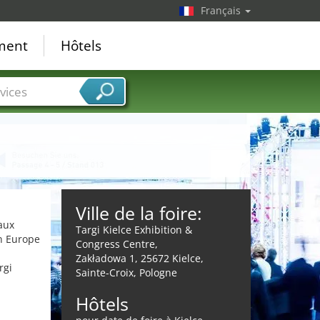
Français
ement
Hôtels
vices
Ville de la foire:
paux
Targi Kielce Exhibition &
n Europe
Congress Centre,
Zakładowa 1, 25672 Kielce,
rgi
Sainte-Croix, Pologne
Hôtels