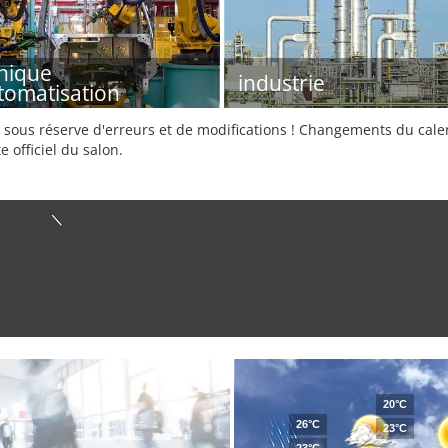
nique
industrie
tomatisation
sous réserve d'erreurs et de modifications ! Changements du calend
e officiel du salon.
20°C
26°C
23°C
23°C