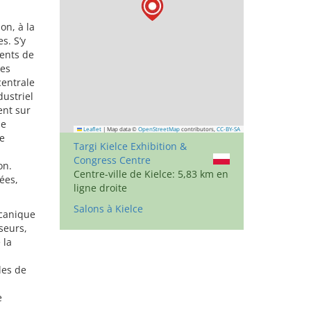
on, à la
s. S’y
ents de
des
centrale
dustriel
ent sur
de
Leaflet
|
Map data ©
OpenStreetMap
contributors,
CC-BY-SA
e
Targi Kielce Exhibition &
n
Congress Centre
on.
Centre-ville de Kielce: 5,83 km en
ées,
ligne droite
Salons à Kielce
écanique
seurs,
 la
les de
,
e