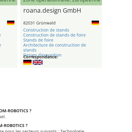
roana.design GmbH
82031 Grünwald
Construction de stands
e
Construction de stands de foire
Stands de foire
e
Architecture de construction de
stands
Design d’exposition
Correspondance:
STOM-ROBOTICS ?
el.
TOM-ROBOTICS ?
e pour les secteurs suivants : Technologie