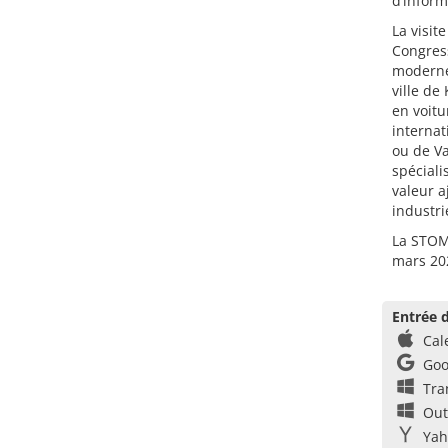
d’inform
La visit
Congress
modernes
ville de
en voitu
internat
ou de V
spéciali
valeur a
industri
La STOM
mars 202
Entrée d
Cal
Goo
Tra
Out
Yah