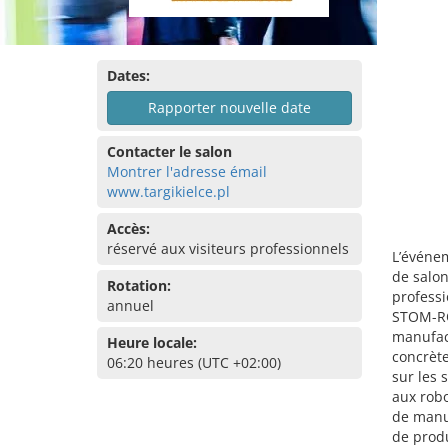
Dates:
Rapporter nouvelle date
Contacter le salon
Montrer l'adresse émail
www.targikielce.pl
Accès:
réservé aux visiteurs professionnels
L’événem
de salon
Rotation:
professi
annuel
STOM-RO
manufact
Heure locale:
concrète
06:20 heures (UTC +02:00)
sur les 
aux robo
de manu
de prod