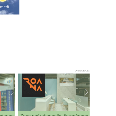
amedi
ANNONCES
opéenne
Zone opérationnelle: Européenne