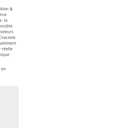
ition &
ence
, la
essible
isiteurs
Cracovie
autement
 réelle
tique
 en