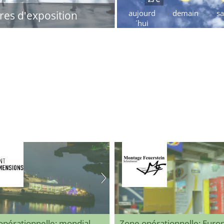
aujourd
demain
s
res d'exposition
´hui
opérationnelle: mondial
Zone opérationnelle: Eur