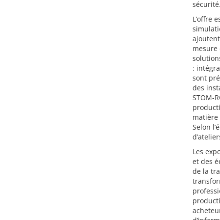
sécurité
L’offre 
simulati
ajoutent
mesure e
solution
: intégr
sont pr
des inst
STOM-RO
producti
matière 
Selon l’
d’atelie
Les exp
et des é
de la tr
transfor
professi
producti
acheteur