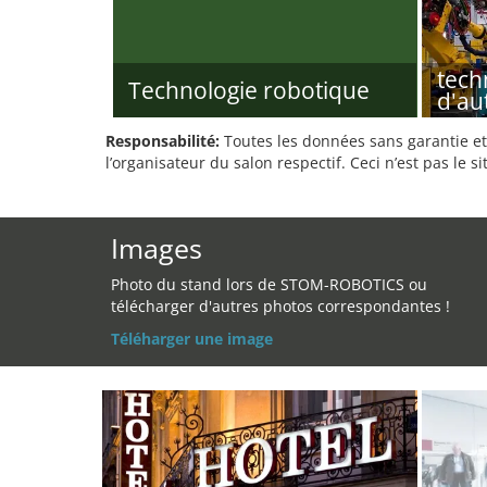
tech
Technologie robotique
d'au
Responsabilité:
Toutes les données sans garantie et 
l’organisateur du salon respectif. Ceci n’est pas le sit
Images
Photo du stand lors de STOM-ROBOTICS ou
télécharger d'autres photos correspondantes !
Téléharger une image