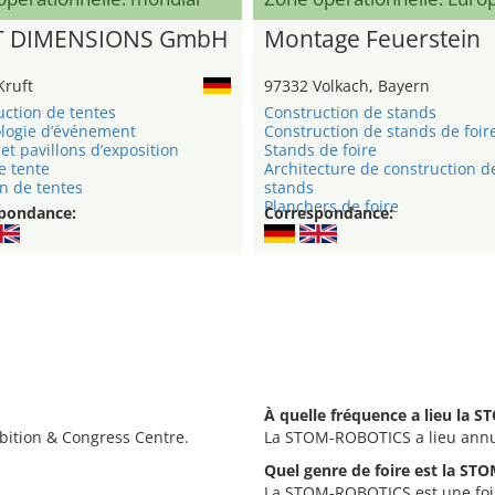
T DIMENSIONS GmbH
Montage Feuerstein
Kruft
97332 Volkach, Bayern
uction de tentes
Construction de stands
logie d’événement
Construction de stands de foir
et pavillons d’exposition
Stands de foire
e tente
Architecture de construction d
n de tentes
stands
Planchers de foire
pondance:
Correspondance:
À quelle fréquence a lieu la 
bition & Congress Centre.
La STOM-ROBOTICS a lieu annu
Quel genre de foire est la S
La STOM-ROBOTICS est une foir