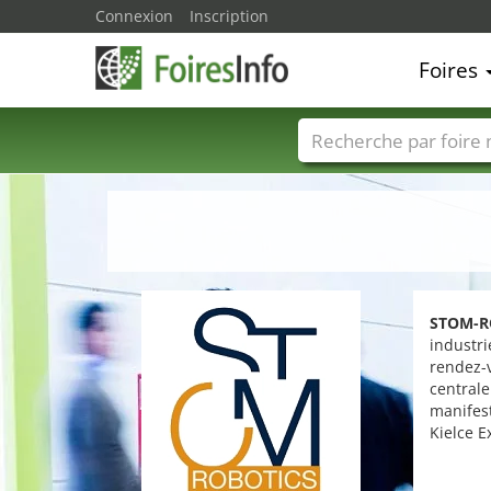
Connexion
Inscription
Foires
Foire noms
Pays
STOM-R
industri
rendez-v
centrale
manifest
Kielce E