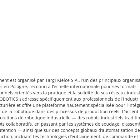
ent est organisé par Targi Kielce S.A., l’un des principaux organis
s en Pologne, reconnu à l’échelle internationale pour ses formats
onnels orientés vers la pratique et la solidité de ses réseaux indust
BOTICS s’adresse spécifiquement aux professionnels de l’industri
urière et offre une plateforme hautement spécialisée pour l’intég
 de la robotique dans des processus de production réels. L’accent 
solutions de robotique industrielle — des robots industriels traditi
ts collaboratifs, en passant par les systèmes de soudage, d’assem
tention — ainsi que sur des concepts globaux d’automatisation de
uction, incluant les technologies d’entraînement, de commande et