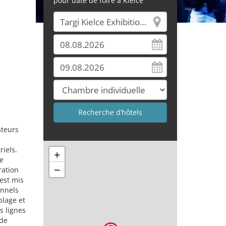
pour date de foire à Kielce
ateurs
riels.
+
e
−
ration
est mis
onnels
blage et
s lignes
 de