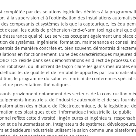
.
est complétée par des solutions logicielles dédiées à la programmati
on, à la supervision et à l’optimisation des installations automatisée
 des composants et systèmes tels que la capteurique, les équipem
t d’essai, les outils de préhension (end-of-arm tooling) ainsi que 
s d’assurance qualité. Les services occupent également une place 
ation de systèmes, ingénierie, formation, maintenance et conseil in
ésentés de manière concrète et, bien souvent, démontrés directem
allations en fonctionnement. L’une des caractéristiques majeures 
BOTICS réside dans ses démonstrations en direct de processus d
on robotisés, qui illustrent de façon claire les gains mesurables e
d’efficacité, de qualité et de rentabilité apportés par l’automatisati
édition, le programme du salon est enrichi de conférences spécialis
rs et de présentations thématiques.
osants proviennent notamment des secteurs de la construction m
quipements industriels, de l’industrie automobile et de ses fournis
ansformation des métaux, de l’électrotechnique, de la logistique, de
mation des plastiques et de l’informatique industrielle. Le public
onnel reflète cette diversité : ingénieures et ingénieurs, responsab
on et de l’automatisation, intégrateurs de systèmes, développeurs
s et décideurs industriels utilisent le salon comme une plateform