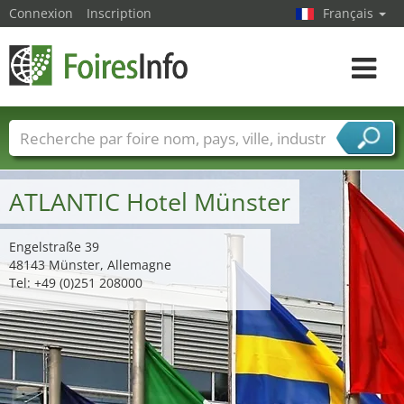
Connexion
Inscription
Français
Toggle
navigat
Foire noms
Pays
Villes
Secteurs de foire
Secteurs du fournisseur de services
ATLANTIC Hotel Münster
Engelstraße 39
48143 Münster, Allemagne
Tel: +49 (0)251 208000