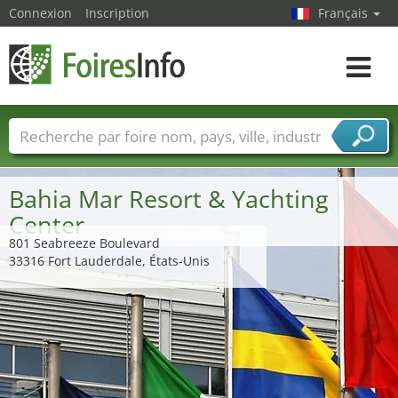
Connexion
Inscription
Français
Toggle
navigat
Foire noms
Pays
Villes
Secteurs de foire
Secteurs du fournisseur de services
Bahia Mar Resort & Yachting
Center
801 Seabreeze Boulevard
33316 Fort Lauderdale, États-Unis