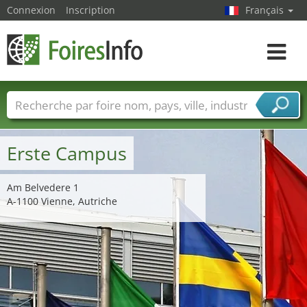
Connexion
Inscription
Français
Toggle
navigat
Foire noms
Pays
Villes
Secteurs de foire
Secteurs du fournisseur de services
Erste Campus
Am Belvedere 1
A-1100 Vienne, Autriche