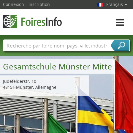
Connexion
Inscription
Français
Toggle
navigat
Foire noms
Pays
Villes
Secteurs de foire
Secteurs du fournisseur de services
Gesamtschule Münster Mitte
Jüdefelderstr. 10
48151 Münster, Allemagne