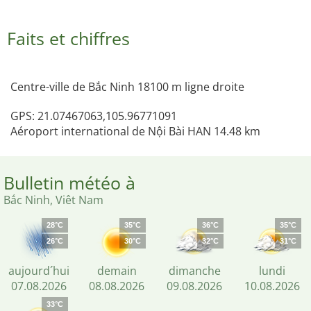
Faits et chiffres
Centre-ville de Bắc Ninh 18100 m ligne droite
GPS: 21.07467063,105.96771091
Aéroport international de Nội Bài HAN 14.48 km
Bulletin météo à
Bắc Ninh, Viêt Nam
28°C
35°C
36°C
35°C
26°C
30°C
32°C
31°C
aujourd´hui
demain
dimanche
lundi
07.08.2026
08.08.2026
09.08.2026
10.08.2026
33°C