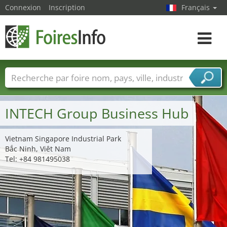
Connexion
Inscription
Français
Toggle
navigat
Foire noms
Pays
Villes
Secteurs de foire
Secteurs du fournisseur de services
INTECH Group Business Hub
Vietnam Singapore Industrial Park
Bắc Ninh, Viêt Nam
Tel: +84 981495038