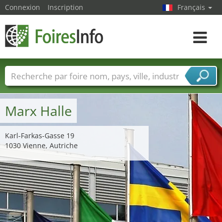
Connexion
Inscription
Français
Toggle
navigat
Foire noms
Pays
Villes
Secteurs de foire
Secteurs du fournisseur de services
Marx Halle
Karl-Farkas-Gasse 19
1030 Vienne, Autriche