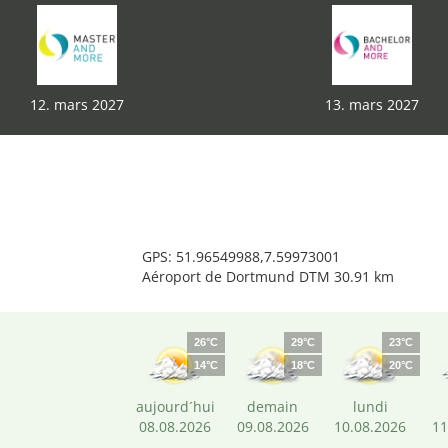
12. mars 2027
13. mars 2027
GPS: 51.96549988,7.59973001
Aéroport de Dortmund DTM 30.91 km
26°C
29°C
23°C
14°C
18°C
20°C
aujourd´hui
demain
lundi
08.08.2026
09.08.2026
10.08.2026
11