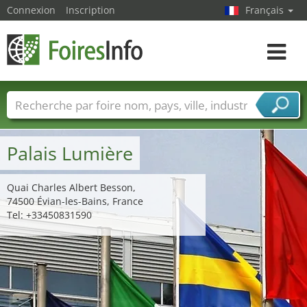
Connexion
Inscription
Français
Toggle
navigat
Foire noms
Pays
Villes
Secteurs de foire
Secteurs du fournisseur de services
Palais Lumière
Quai Charles Albert Besson,
74500 Évian-les-Bains, France
Tel: +33450831590