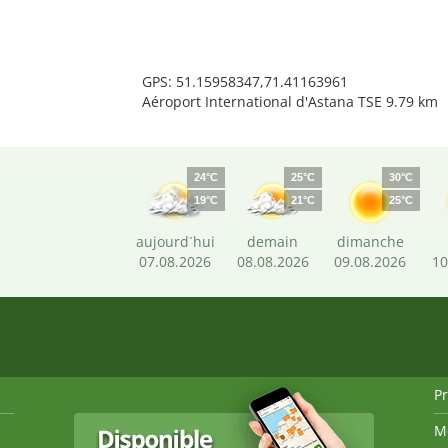
GPS: 51.15958347,71.41163961
Aéroport International d'Astana TSE 9.79 km
24°C
25°C
30°C
19°C
21°C
25°C
aujourd´hui
demain
dimanche
07.08.2026
08.08.2026
09.08.2026
10
P
M