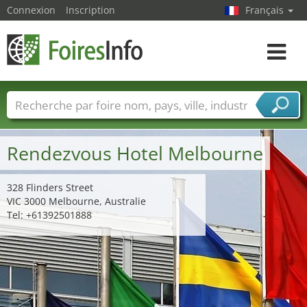
Connexion
Inscription
Français
Toggle
navigat
Foire noms
Pays
Villes
Secteurs de foire
Secteurs du fournisseur de services
Rendezvous Hotel Melbourne
328 Flinders Street
VIC 3000 Melbourne, Australie
Tel: +61392501888