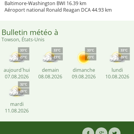
Baltimore-Washington BWI 16.39 km
Aéroport national Ronald Reagan DCA 44.93 km
Bulletin météo à
Towson, États-Unis
33°C
33°C
33°C
33°C
27°C
23°C
23°C
26°C
aujourd´hui
demain
dimanche
lundi
07.08.2026
08.08.2026
09.08.2026
10.08.2026
32°C
26°C
mardi
11.08.2026