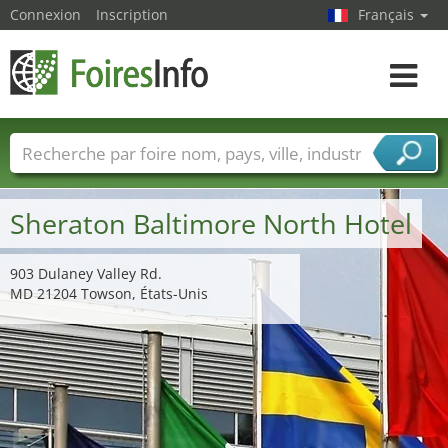
Connexion
Inscription
Français
Toggle
navigat
Foire noms
Pays
Villes
Secteurs de foire
Secteurs du fournisseur de services
Sheraton Baltimore North Hotel
903 Dulaney Valley Rd.
MD 21204 Towson, États-Unis