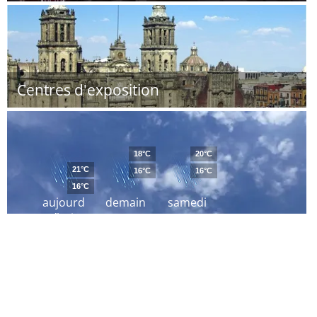
Centres d'exposition
18°C
20°C
21°C
16°C
16°C
16°C
aujourd
demain
samedi
´hui