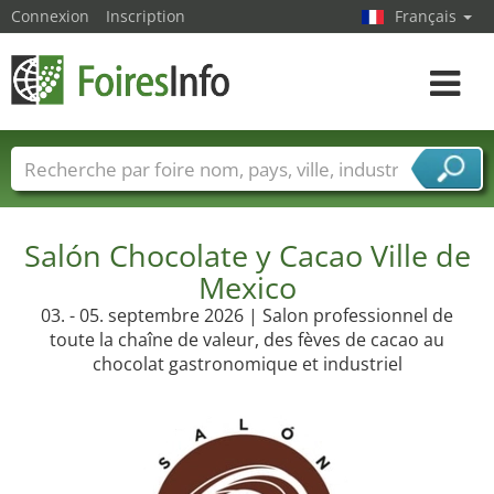
Connexion
Inscription
Français
Toggle
navigat
Foire noms
Pays
Villes
Secteurs de foire
Secteurs du fournisseur de services
Salón Chocolate y Cacao Ville de
Mexico
03. - 05. septembre 2026 | Salon professionnel de
toute la chaîne de valeur, des fèves de cacao au
chocolat gastronomique et industriel