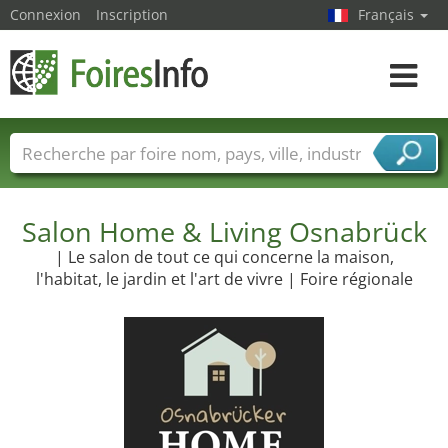
Connexion
Inscription
Français
Toggle
navigat
Foire noms
Pays
Villes
Secteurs de foire
Secteurs du fournisseur de services
Salon Home & Living Osnabrück
| Le salon de tout ce qui concerne la maison,
l'habitat, le jardin et l'art de vivre | Foire régionale