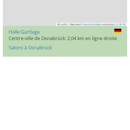
Leaflet
|
Map data ©
OpenStreetMap
contributors,
CC-BY-SA
Halle Gartlage
Centre-ville de Osnabrück: 2,04 km en ligne droite
Salons à Osnabrück