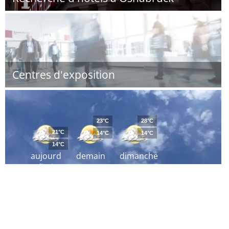
Centres d'exposition
23°C
28°C
21°C
14°C
14°C
14°C
aujourd
demain
dimanche
´hui