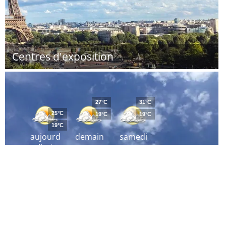
Centres d'exposition
27°C
31°C
25°C
19°C
19°C
19°C
aujourd
demain
samedi
´hui