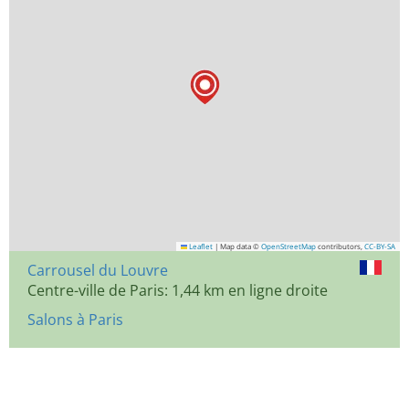
Leaflet
|
Map data ©
OpenStreetMap
contributors,
CC-BY-SA
Carrousel du Louvre
Centre-ville de Paris: 1,44 km en ligne droite
Salons à Paris