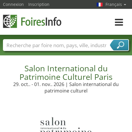
Connexion
Inscription
Français
Toggle
navigat
Foire noms
Pays
Villes
Secteurs de foire
Secteurs du fournisseur de services
Salon International du
Patrimoine Culturel Paris
29. oct.. - 01. nov.. 2026 | Salon international du
patrimoine culturel