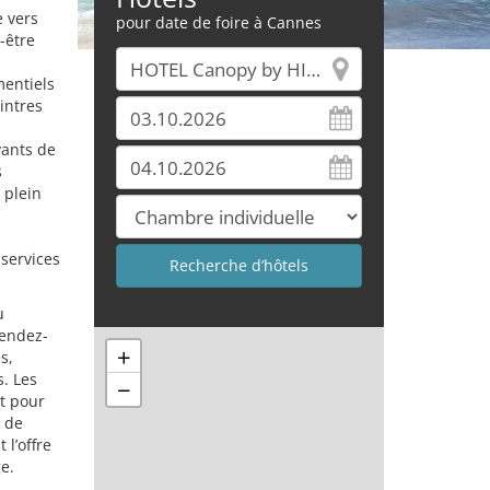
e vers
pour date de foire à Cannes
-être
mentiels
intres
ants de
s
 plein
 services
u
rendez-
+
s,
. Les
−
êt pour
t de
 l’offre
e.