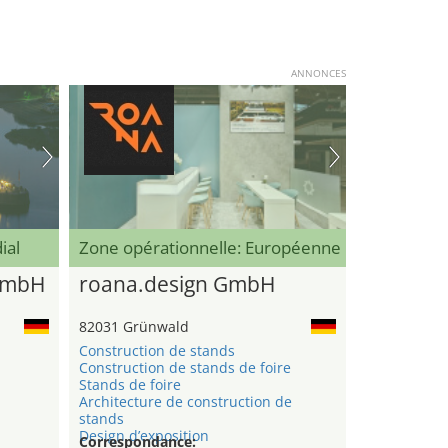
ANNONCES
ial
Zone opérationnelle: Européenne
GmbH
roana.design GmbH
82031 Grünwald
Construction de stands
Construction de stands de foire
n
Stands de foire
Architecture de construction de
stands
Design d’exposition
Correspondance: