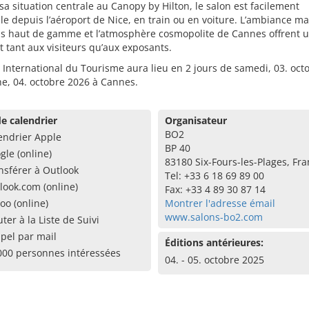
sa situation centrale au Canopy by Hilton, le salon est facilement
le depuis l’aéroport de Nice, en train ou en voiture. L’ambiance ma
els haut de gamme et l’atmosphère cosmopolite de Cannes offrent 
t tant aux visiteurs qu’aux exposants.
 International du Tourisme aura lieu en 2 jours de samedi, 03. oct
e, 04. octobre 2026 à Cannes.
e calendrier
Organisateur
BO2
endrier Apple
BP 40
gle (online)
83180 Six-Fours-les-Plages, Fr
nsférer à Outlook
Tel: +33 6 18 69 89 00
look.com (online)
Fax: +33 4 89 30 87 14
oo (online)
Montrer l'adresse émail
www.salons-bo2.com
uter à la Liste de Suivi
pel par mail
Éditions antérieures:
000 personnes intéressées
04. - 05. octobre 2025