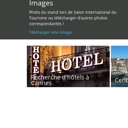
Images
Photo du stand lors de Salon International du
Tourisme ou télécharger d'autres photos
correspondantes !
Téléharger une image
Recherche d'hôtels à
Cent
Cannes