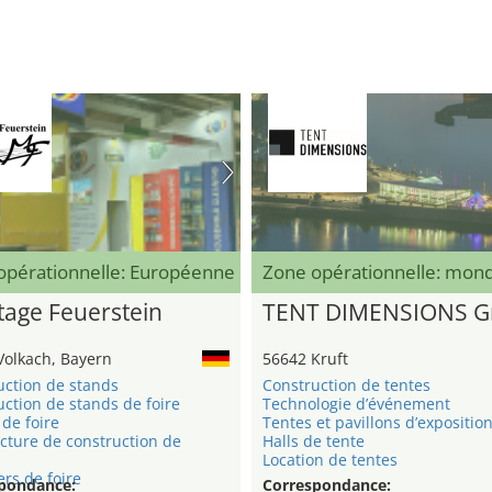
opérationnelle: Européenne
Zone opérationnelle: mond
age Feuerstein
TENT DIMENSIONS 
Volkach, Bayern
56642 Kruft
uction de stands
Construction de tentes
ction de stands de foire
Technologie d’événement
de foire
Tentes et pavillons d’expositio
cture de construction de
Halls de tente
Location de tentes
rs de foire
pondance:
Correspondance: