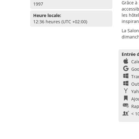
Grâce à 
1997
accessib
les hôt
Heure locale:
inspiran
12:36 heures (UTC +02:00)
La Salon
dimanch
Entrée d
Cal
Goo
Tra
Out
Yah
Ajo
Rap
< 1