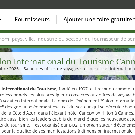
Fournisseurs
Ajouter une foire gratuit
Villes
Secteurs de foire
Secteurs du fournisseur de ser
lon International du Tourisme Can
tobre 2026 | Salon des offres de voyages sur mesure et internatio
 International du Tourisme
, fondé en 1997, est reconnu comme l’
rofessionnels les plus prestigieux consacrés aux offres de voyage 
vocation internationale. Le nom de l'événement "Salon Internatio
e" désigne un événement exclusif du secteur qui se déroule chaq
de la Côte d'Azur, dans l'élégant hôtel Canopy by Hilton à Cannes.
tire aussi bien les leaders établis du marché que les nouveaux act
s du tourisme. Il est organisé par BO2, un organisateur d’événem
pour la qualité de ses manifestations à dimension internationale.