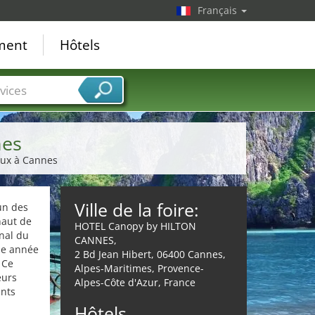
Français
ement
Hôtels
vices
nes
naux à Cannes
Ville de la foire:
un des
haut de
HOTEL Canopy by HILTON
nal du
CANNES,
ue année
2 Bd Jean Hibert, 06400 Cannes,
 Ce
Alpes-Maritimes, Provence-
eurs
Alpes-Côte d'Azur, France
ents
Hôtels