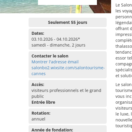
Le Salon
les voya
personna
Seulement 55 jours
légendai
offrant 
Dates:
impressi
03.10.2026 - 04.10.2026*
complét
samedi - dimanche, 2 jours
thalasso
tendanc
Contacter le salon
essor te
Montrer l'adresse émail
compagni
salonbo2.wixsite.com/salontourisme-
spéciali
cannes
et solut
Accès:
Le salon
visiteurs professionnels et le grand
tourisme
public
vous inc
Entrée libre
organisa
visiteur
Rotation:
le luxe,
annuel
nouvelle
touristi
Année de fondation: