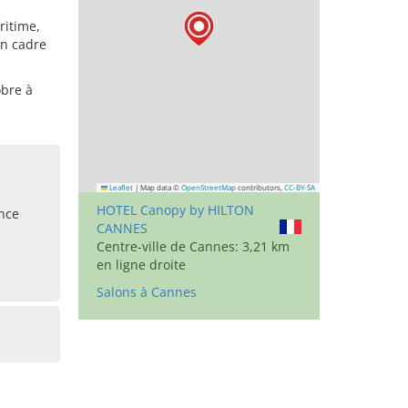
ritime,
un cadre
obre à
Leaflet
|
Map data ©
OpenStreetMap
contributors,
CC-BY-SA
HOTEL Canopy by HILTON
ance
CANNES
Centre-ville de Cannes: 3,21 km
en ligne droite
Salons à Cannes