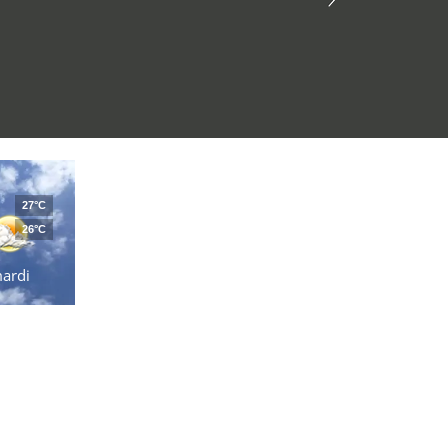
27°C
26°C
ardi