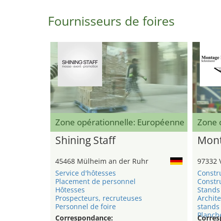
Fournisseurs de foires
Zone opérationnelle: Européenne
Zone 
Shining Staff
Mont
45468 Mülheim an der Ruhr
97332 
Service d'hôtesses
Constr
Placement de personnel
Constru
Hôtesses
Stands 
Prospecteurs, recruteuses
Archite
Personnel de foire
stands
Planche
Correspondance:
Corres