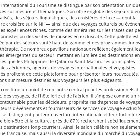
 International du Tourisme se distingue par son orientation uniqu
ges sur mesure et thématiques. Son offre englobe des séjours bien
lisés, des séjours linguistiques, des croisières de luxe — dont la
re croisière sur le Nil — ainsi que des voyages culturels ou événe
des expériences riches, comme des itinéraires sur les traces des pe
onnistes ou des visites de musées en exclusivité. Cette palette est
ée par des séjours santé haut de gamme et des programmes innov
thérapie. De nombreux pavillons nationaux reflètent également le
es émergentes du secteur, mettant en lumière des destinations en
lles que les Philippines, le Qatar ou Saint-Martin. Les principales
es aériennes, agences de voyages internationales et voyagistes
sés profitent de cette plateforme pour présenter leurs nouveautés,
ions sur mesure destinés aux voyageurs les plus exigeants.
 constitue un point de rencontre central pour les professionnels d
, des voyages, de l’hôtellerie et de l’aérien. Il s’impose comme un 
ontournable pour les décideurs, propriétaires d’agences de voyage
teurs d’événements et fournisseurs de services de voyage exclusifs
s se distinguent par leur ouverture internationale et leur fort intér
 le bien-être et la culture ; près de 87 % recherchent spécifiquemen
s destinations long-courriers. Ainsi, le salon célèbre non seulement
que française, mais aussi la diversité mondiale du marché du voyag