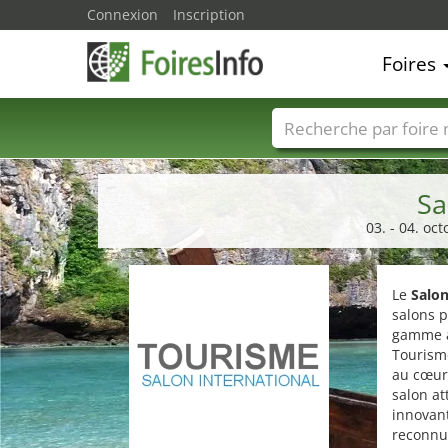
Connexion
Inscription
Foires
Foire noms
Pays
Sa
03. - 04. oc
Le
Salon
salons p
gamme à 
Tourism
au cœur 
salon at
innovant
reconnu 