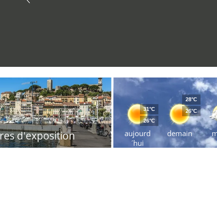
28°C
31°C
26°C
26°C
aujourd
demain
m
res d'exposition
´hui