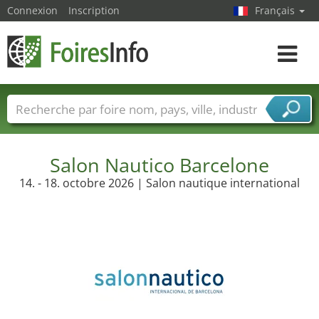
Connexion
Inscription
Français
Toggle
navigat
Foire noms
Pays
Villes
Secteurs de foire
Secteurs du fournisseur de services
Salon Nautico Barcelone
14. - 18. octobre 2026 | Salon nautique international