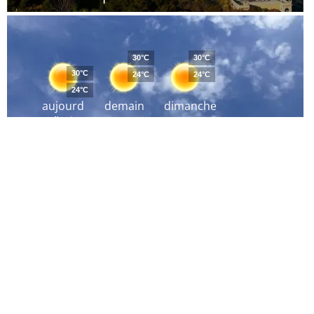
30°C
30°C
30°C
24°C
24°C
24°C
aujourd
demain
dimanche
´hui