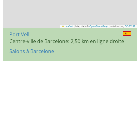
Leaflet
|
Map data ©
OpenStreetMap
contributors,
CC-BY-SA
Port Vell
Centre-ville de Barcelone: 2,50 km en ligne droite
Salons à Barcelone