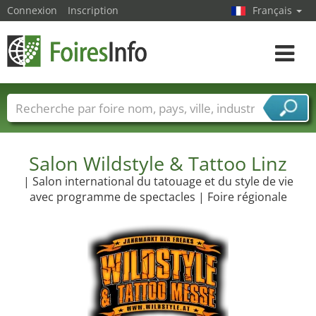
Connexion
Inscription
Français
Toggle
navigat
Foire noms
Pays
Villes
Secteurs de foire
Secteurs du fournisseur de services
Salon Wildstyle & Tattoo Linz
| Salon international du tatouage et du style de vie
avec programme de spectacles | Foire régionale