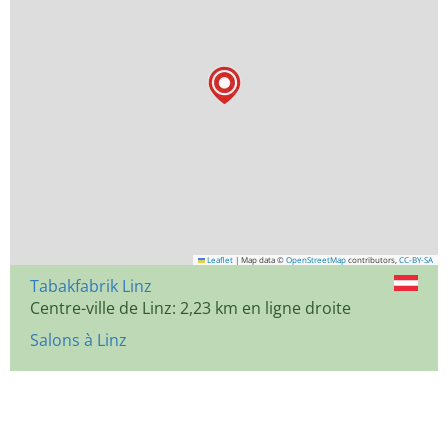
Leaflet
|
Map data ©
OpenStreetMap
contributors,
CC-BY-SA
Tabakfabrik Linz
Centre-ville de Linz: 2,23 km en ligne droite
Salons à Linz