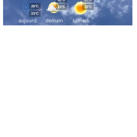
26°C
23°C
23°C
23°C
aujourd
demain
samedi
´hui