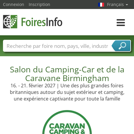
Connexion
Inscription
Français
Toggle
navigat
Foire noms
Pays
Villes
Secteurs de foire
Secteurs du fournisseur de services
Salon du Camping-Car et de la
Caravane Birmingham
16. - 21. février 2027 | Une des plus grandes foires
britanniques autour du sujet extérieur et camping,
une expérience captivante pour toute la famille