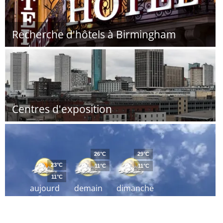
Recherche d'hôtels à Birmingham
Centres d'exposition
26°C
29°C
23°C
11°C
11°C
11°C
aujourd
demain
dimanche
´hui