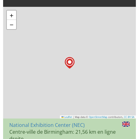
+
−
Leaflet
|
Map data ©
OpenStreetMap
contributors,
CC-BY-SA
National Exhibition Center (NEC)
Centre-ville de Birmingham: 21,56 km en ligne
droite