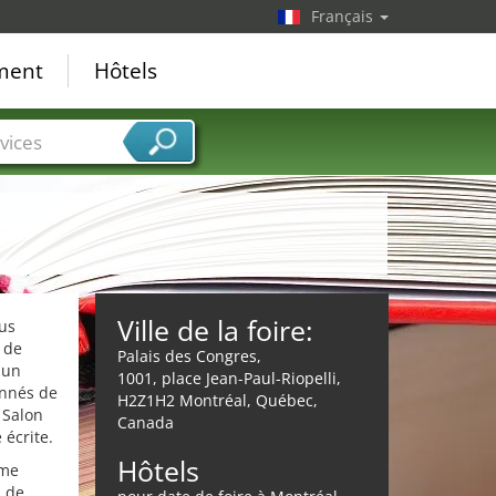
Français
ement
Hôtels
vices
Ville de la foire:
lus
 de
Palais des Congres,
 un
1001, place Jean-Paul-Riopelli,
onnés de
H2Z1H2 Montréal, Québec,
 Salon
Canada
 écrite.
Hôtels
rme
s de