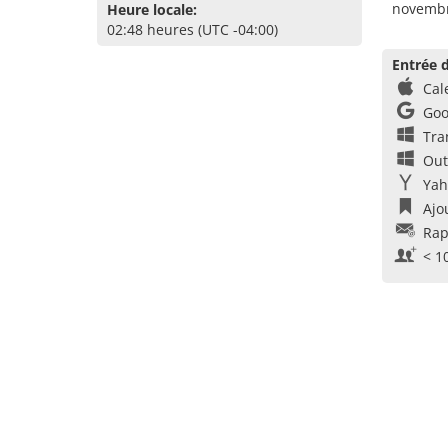
novembr
Heure locale:
02:48 heures (UTC -04:00)
Entrée d
Cal
Goo
Tra
Out
Yah
Ajo
Rap
< 1