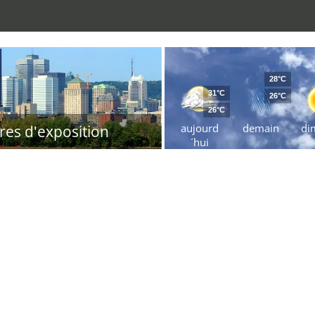
28°C
31°C
26°C
26°C
aujourd
demain
di
res d'exposition
´hui