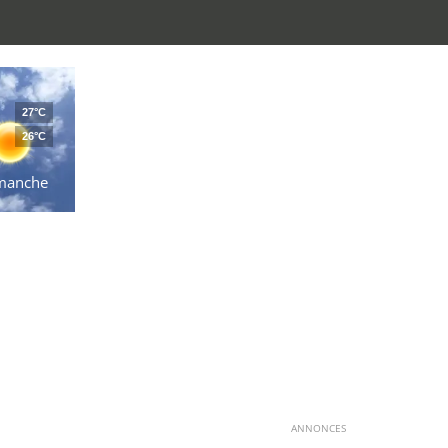
27°C
26°C
manche
ANNONCES