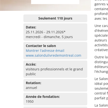
genres v
centaine
profonds
Seulement 110 jours
avec les
Une cara
Dates:
d'événe
25.11.2026 - 29.11.2026*
spéciale
mercredi - dimanche, 5 jours
auteurs 
activité
Contacter le salon
créative
Montrer l'adresse émail
www.salondulivredemontreal.com
Outre la
distingu
Accès:
éditeurs
visiteurs professionnels et le grand
l'échang
public
Le Salon
Rotation:
idéal po
annuel
seulemen
central 
Année de fondation:
parfait 
1950
La Salon