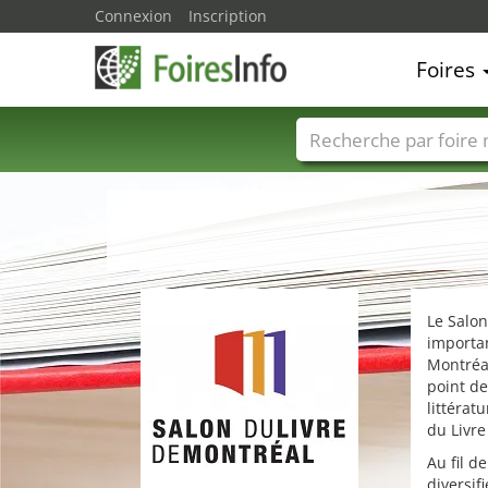
Connexion
Inscription
Foires
Foire noms
Pays
Le Salon
importa
Montréal
point de
littérat
du Livre
Au fil d
diversif