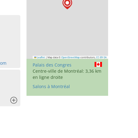
Leaflet
|
Map data ©
OpenStreetMap
contributors,
CC-BY-SA
com
Palais des Congres
Centre-ville de Montréal: 3,36 km
en ligne droite
Salons à Montréal
x