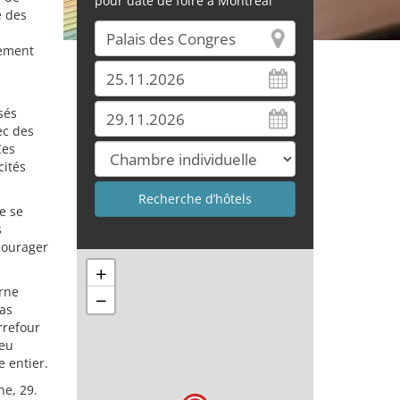
pour date de foire à Montréal
e des
s
tement
sés
ec des
Ces
cités
e se
s
ncourager
+
erne
−
pas
rrefour
ieu
 entier.
he, 29.