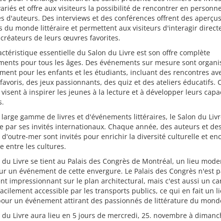
ariés et offre aux visiteurs la possibilité de rencontrer en personn
s d'auteurs. Des interviews et des conférences offrent des aperçu
 du monde littéraire et permettent aux visiteurs d'interagir direc
 créateurs de leurs œuvres favorites.
ctéristique essentielle du Salon du Livre est son offre complète
ments pour tous les âges. Des événements sur mesure sont organi
ment pour les enfants et les étudiants, incluant des rencontres av
favoris, des jeux passionnants, des quiz et des ateliers éducatifs. 
s visent à inspirer les jeunes à la lecture et à développer leurs capa
s.
 large gamme de livres et d'événements littéraires, le Salon du Livr
e par ses invités internationaux. Chaque année, des auteurs et de
 d'outre-mer sont invités pour enrichir la diversité culturelle et e
e entre les cultures.
 du Livre se tient au Palais des Congrès de Montréal, un lieu mod
ur un événement de cette envergure. Le Palais des Congrès n'est 
t impressionnant sur le plan architectural, mais c'est aussi un ca
facilement accessible par les transports publics, ce qui en fait un l
pour un événement attirant des passionnés de littérature du monde
 du Livre aura lieu en 5 jours de mercredi, 25. novembre à dimanc