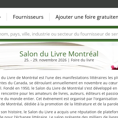
Fournisseurs
Ajouter une foire gratuit
Villes
Secteurs de foire
Secteurs du fournisseur de ser
Salon du Livre Montréal
25. - 29. novembre 2026 | Foire du livre
 du Livre de Montréal est l'une des manifestations littéraires les p
ntes du Canada, se déroulant annuellement en novembre au cœur
. Fondé en 1950, le Salon du Livre de Montréal s'est développé en
 rencontre pour les amateurs de livres, auteurs, éditeurs et passi
ure du monde entier. Cet événement est organisé par l'organisation
 de Montréal, dédiée à la promotion de la littérature et de la parole
e son histoire, le Salon du Livre a acquis une réputation de platefo
iée pour l'échange littéraire. Le salon présente des milliers de livre