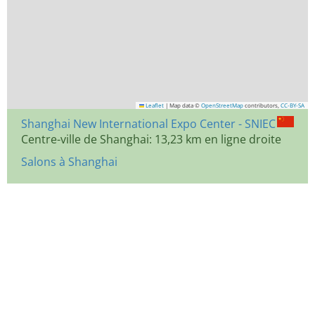
Leaflet
|
Map data ©
OpenStreetMap
contributors,
CC-BY-SA
Shanghai New International Expo Center - SNIEC
Centre-ville de Shanghai: 13,23 km en ligne droite
Salons à Shanghai