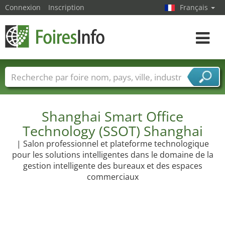
Connexion
Inscription
Français
Toggle
navigat
Foire noms
Pays
Villes
Secteurs de foire
Secteurs du fournisseur de services
Shanghai Smart Office
Technology (SSOT) Shanghai
| Salon professionnel et plateforme technologique
pour les solutions intelligentes dans le domaine de la
gestion intelligente des bureaux et des espaces
commerciaux