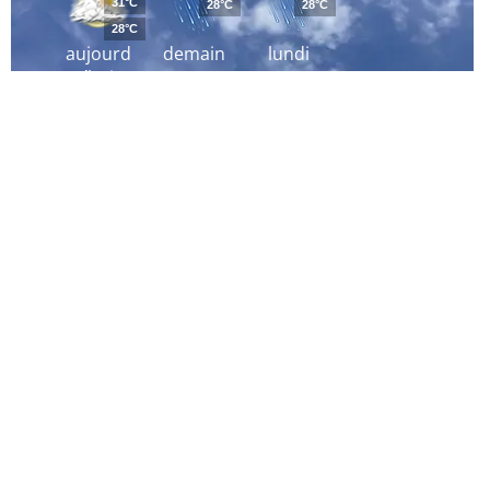
31°C
28°C
28°C
28°C
aujourd
demain
lundi
´hui