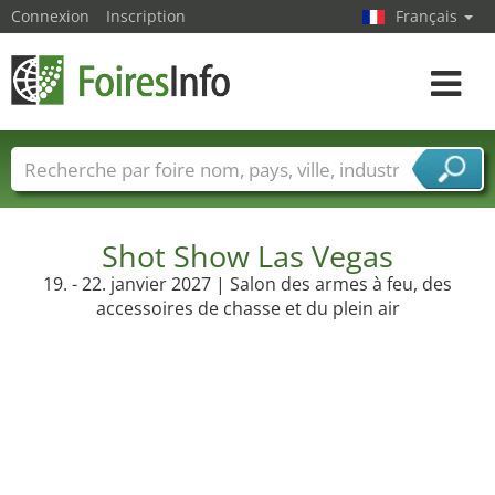
Connexion
Inscription
Français
Toggle
navigat
Foire noms
Pays
Villes
Secteurs de foire
Secteurs du fournisseur de services
Shot Show Las Vegas
19. - 22. janvier 2027 | Salon des armes à feu, des
accessoires de chasse et du plein air