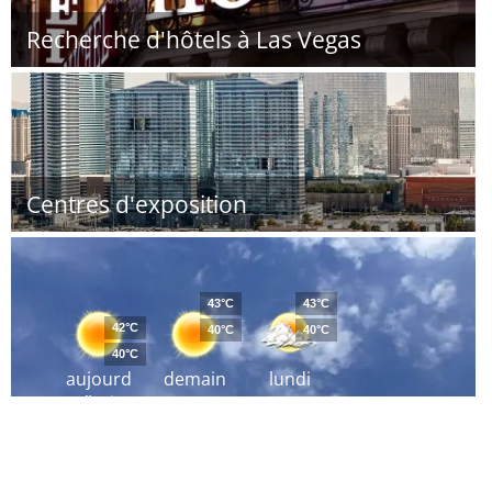
Recherche d'hôtels à Las Vegas
Centres d'exposition
43°C
43°C
42°C
40°C
40°C
40°C
aujourd
demain
lundi
´hui