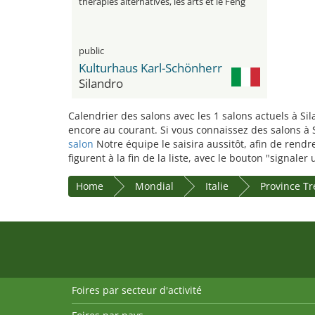
thérapies alternatives, les arts et le Feng
Shui
public
Kulturhaus Karl-Schönherr
Silandro
Calendrier des salons avec les 1 salons actuels à Si
encore au courant. Si vous connaissez des salons à S
salon
Notre équipe le saisira aussitôt, afin de rend
figurent à la fin de la liste, avec le bouton "signale
Home
Mondial
Italie
Province Tr
Foires par secteur d'activité