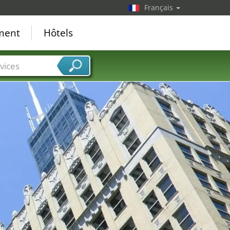
Français
ement
Hôtels
vices