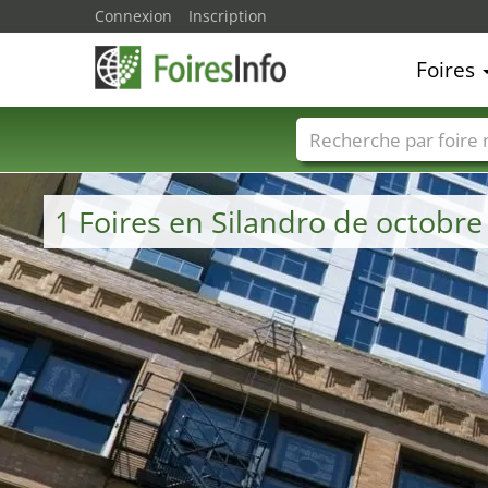
Connexion
Inscription
Foires
Foire noms
Pays
1 Foires en Silandro de octobre