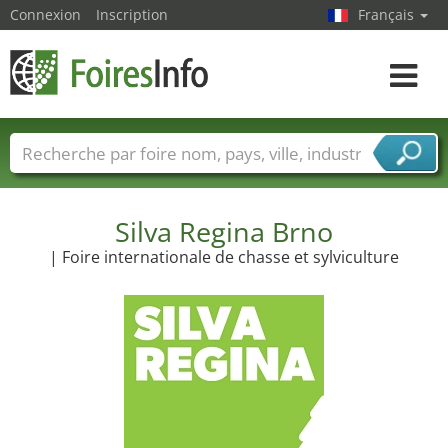
Connexion
Inscription
Français
Toggle
navigat
Foire noms
Pays
Villes
Secteurs de foire
Secteurs du fournisseur de services
Silva Regina Brno
| Foire internationale de chasse et sylviculture