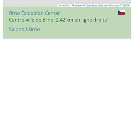
Leaflet
|
Map data ©
OpenStreetMap
contributors,
CC-BY-SA
Brno Exhibition Center
Centre-ville de Brno: 2,42 km en ligne droite
Salons à Brno