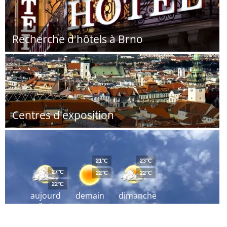
Recherche d'hôtels à Brno
Centres d'exposition
21°C
23°C
27°C
22°C
22°C
22°C
aujourd
demain
dimanche
´hui