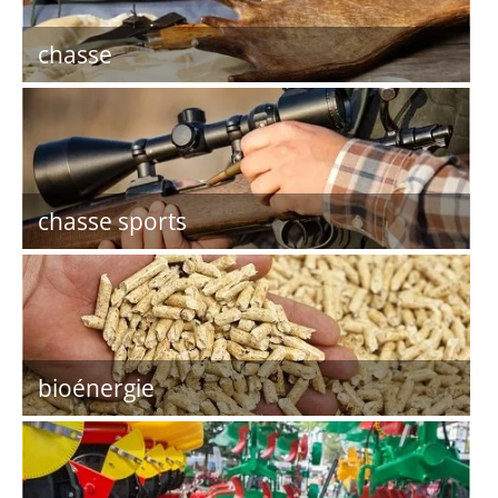
chasse
chasse sports
bioénergie