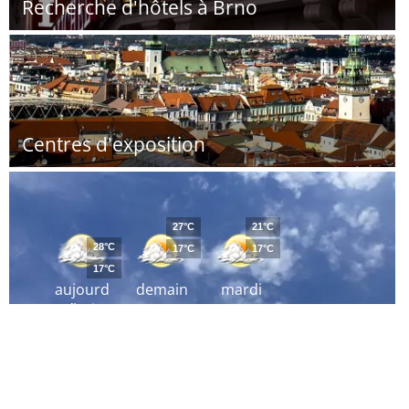
Recherche d'hôtels à Brno
Centres d'exposition
27°C
21°C
28°C
17°C
17°C
17°C
aujourd
demain
mardi
´hui