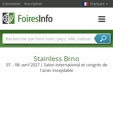
Connexion
Inscription
Français
Toggle
navigat
Foire noms
Pays
Villes
Secteurs de foire
Secteurs du fournisseur de services
Stainless Brno
07. - 08. avril 2027 | Salon international et congrès de
l'acier inoxydable