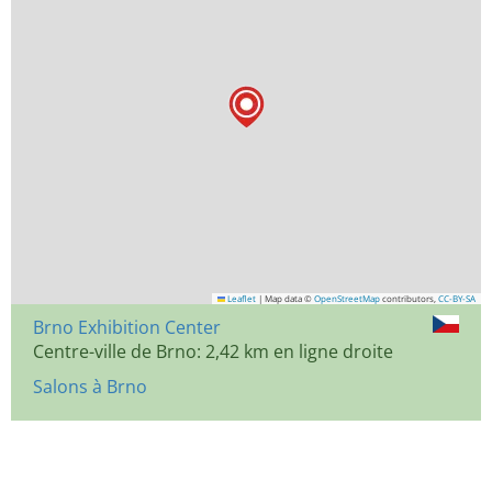
Leaflet
|
Map data ©
OpenStreetMap
contributors,
CC-BY-SA
Brno Exhibition Center
Centre-ville de Brno: 2,42 km en ligne droite
Salons à Brno