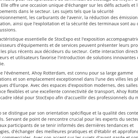
 Elle offre une occasion unique d'échanger sur les défis actuels et 
ements dans le secteur. Les sujets tels que la sécurité
isionnement, les carburants de l'avenir, la réduction des émissions
tion, ainsi que l'exploitation et la sécurité des terminaux sont au
ussions.
ctéristique essentielle de StocExpo est l'exposition accompagnatri
nisseurs d'équipements et de services peuvent présenter leurs pro
 les plus récents aux décideurs du secteur. Cette interaction direct
eurs et utilisateurs favorise l'introduction de solutions innovantes
ie.
 de l'événement, Ahoy Rotterdam, est connu pour sa large gamme
lations et son emplacement exceptionnel dans l'une des villes les p
ues d'Europe. Avec des espaces d'exposition modernes, des salles
ce flexibles et une excellente connectivité de transport, Ahoy Rot
 cadre idéal pour StocExpo afin d'accueillir des professionnels du
 se distingue par son orientation spécifique et la qualité des cont
s. Servant de point de rencontre crucial pour les experts du secteu
ux participants de se tenir informés des dernières tendances et
gies, d'échanger des meilleures pratiques et d'établir et approfon
s commerciales. Avec son accent sur les sujets d'avant-garde et son