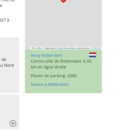
de
027 à
Leaflet
|
Map data ©
OpenStreetMap
contributors,
CC-BY-SA
Ahoy Rotterdam
 de
Centre-ville de Rotterdam: 6,93
du Nord
km en ligne droite
Places de parking: 2000
Salons à Rotterdam
x