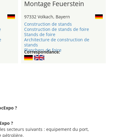
Montage Feuerstein
97332 Volkach, Bayern
Construction de stands
e
Construction de stands de foire
Stands de foire
e
Architecture de construction de
stands
Planchers de foire
Correspondance:
tocExpo ?
cExpo ?
 les secteurs suivants : equipement du port,
e pétrolière.