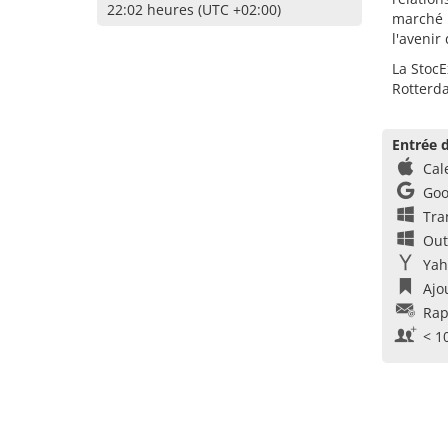
22:02 heures (UTC +02:00)
marché p
l'avenir
La StocE
Rotterd
Entrée d
Cal
Goo
Tra
Out
Yah
Ajo
Rap
< 1