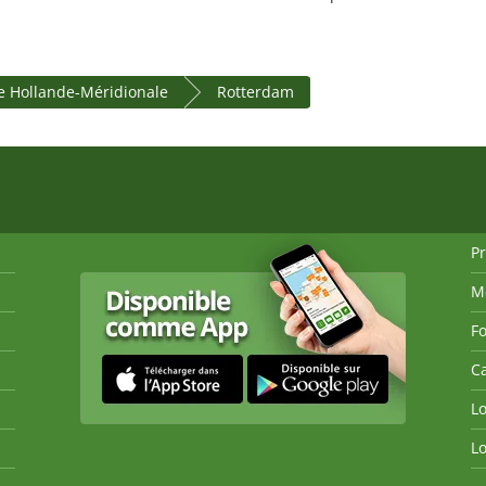
e Hollande-Méridionale
Rotterdam
P
M
Fo
Ca
Lo
Lo