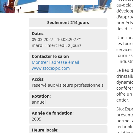
au-delà.
développ
d'approv
Seulement 214 jours
numérisa
des disc
Dates:
Une cara
09.03.2027 - 10.03.2027*
les four
mardi - mercredi, 2 jours
services
fourniss
Contacter le salon
l'industr
Montrer l'adresse émail
www.stocexpo.com
Le lieu
d'instal
Accès:
dynamiq
réservé aux visiteurs professionnels
conféren
offre un
Rotation:
entier.
annuel
StocExpo
Année de fondation:
présenté
2005
permet a
technolo
Heure locale:
relation