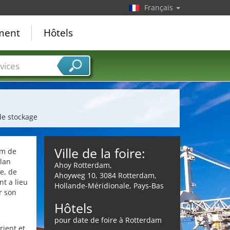
Français
ement
Hôtels
vices
de stockage
Ville de la foire:
om de
lan
Ahoy Rotterdam,
e, de
Ahoyweg 10, 3084 Rotterdam,
t a lieu
Hollande-Méridionale, Pays-Bas
r son
Hôtels
pour date de foire à Rotterdam
ient et