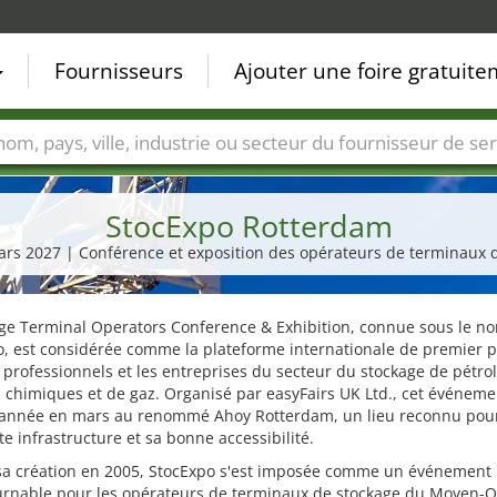
Fournisseurs
Ajouter une foire gratuit
Villes
Secteurs de foire
Secteurs du fournisseur de ser
StocExpo Rotterdam
mars 2027 | Conférence et exposition des opérateurs de terminaux 
age Terminal Operators Conference & Exhibition, connue sous le n
, est considérée comme la plateforme internationale de premier p
 professionnels et les entreprises du secteur du stockage de pétrol
 chimiques et de gaz. Organisé par easyFairs UK Ltd., cet événemen
année en mars au renommé Ahoy Rotterdam, un lieu reconnu pou
te infrastructure et sa bonne accessibilité.
sa création en 2005, StocExpo s'est imposée comme un événement
urnable pour les opérateurs de terminaux de stockage du Moyen-Or