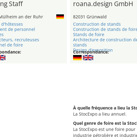
ng Staff
roana.design GmbH
Mülheim an der Ruhr
82031 Grünwald
 d'hôtesses
Construction de stands
ent de personnel
Construction de stands de foir
es
Stands de foire
cteurs, recruteuses
Architecture de construction d
el de foire
stands
Design d’exposition
pondance:
Correspondance:
À quelle fréquence a lieu la S
La StocExpo a lieu annuel.
Quel genre de foire est la Sto
La StocExpo est une foire pour
industrie pétrolière et industri