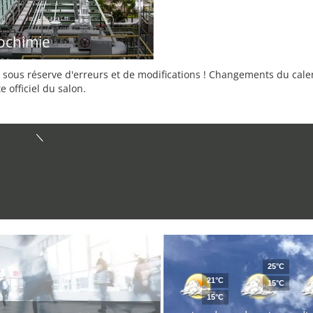
ochimie
sous réserve d'erreurs et de modifications ! Changements du calend
e officiel du salon.
25°C
21°C
15°C
15°C