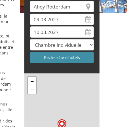
les
, la
 cœur
ce, où
duits et
e entre
 dans
lus
 de
+
terdam
−
 monde
enus
r, elle
dir des
 rôle de