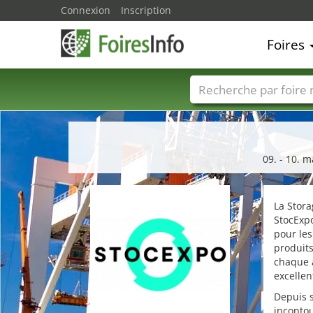
Connexion
Inscription
Foires
Foire noms
Pays
09. - 10. 
La Stor
StocExpo
pour les
produits
chaque 
excellen
Depuis 
inconto