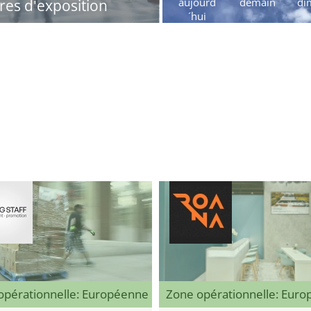
aujourd
demain
di
res d'exposition
´hui
opérationnelle: Européenne
Zone opérationnelle: Eur