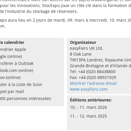
our les innovations, StocExpo joue un rôle clé dans la formation 
 de l'industrie du stockage de réservoirs.
xpo aura lieu en 2 jours de mardi, 09. mars à mercredi, 10. mars 2
am.
e calendrier
Organisateur
easyFairs UK Ltd.
endrier Apple
8 Oak Lane
gle (online)
TW13PA Londres, Royaume-Uni
nsférer à Outlook
Grande-Bretagne et d'Irlande 
look.com (online)
Tel: +44 (0)20 88438800
oo (online)
Fax: +44 (0)20 88921929
Montrer l'adresse émail
uter à la Liste de Suivi
www.easyfairs.com
pel par mail
000 personnes intéressées
Éditions antérieures:
10. - 11. mars 2026
11. - 12. mars 2025