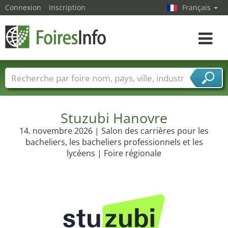
Connexion
Inscription
Français
Toggle
navigat
Foire noms
Pays
Villes
Secteurs de foire
Secteurs du fournisseur de services
Stuzubi Hanovre
14. novembre 2026 | Salon des carrières pour les
bacheliers, les bacheliers professionnels et les
lycéens | Foire régionale