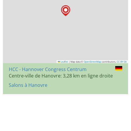
Leaflet
|
Map data ©
OpenStreetMap
contributors,
CC-BY-SA
HCC - Hannover Congress Centrum
Centre-ville de Hanovre: 3,28 km en ligne droite
Salons à Hanovre