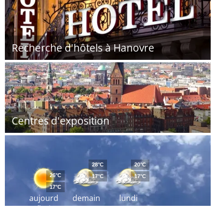
Recherche d'hôtels à Hanovre
Centres d'exposition
28°C
20°C
26°C
17°C
17°C
17°C
aujourd
demain
lundi
´hui