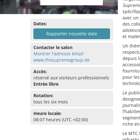
Suprem
spécifiq
avec un 
Dates:
des coll
adolesce
Rapporter nouvelle date
et matér
Un thème
Contacter le salon
respectu
Montrer l'adresse émail
depuis l
www.thesupremegroup.de
accessoi
fournitu
Accès:
pour les
réservé aux visiteurs professionnels
technolo
Entrée libre
Le publ
Rotation:
designe
tous les six mois
journali
l’habill
Heure locale:
segment 
08:07 heures (UTC +02:00)
riche en
Le MTC M
infrastr