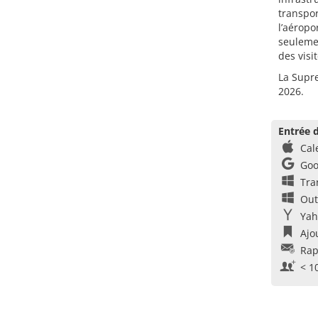
transpor
l’aéropo
seuleme
des visi
La Supre
2026.
Entrée d
Cal
Goo
Tra
Out
Yah
Ajo
Rap
< 1