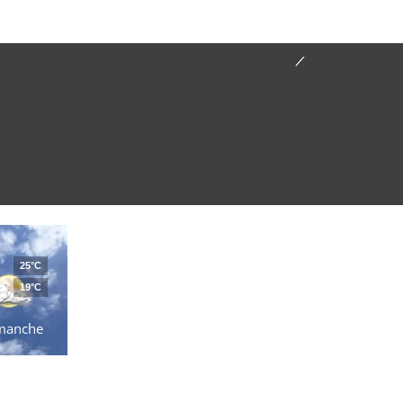
25°C
19°C
manche