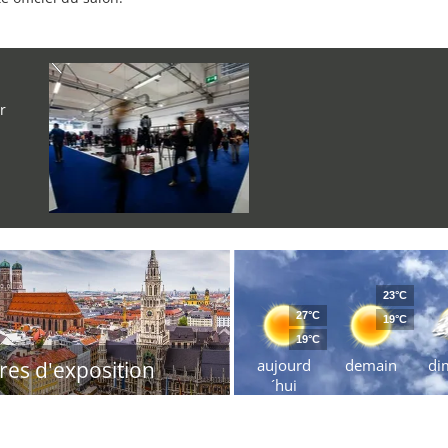
r
23°C
27°C
19°C
19°C
aujourd
demain
di
res d'exposition
´hui