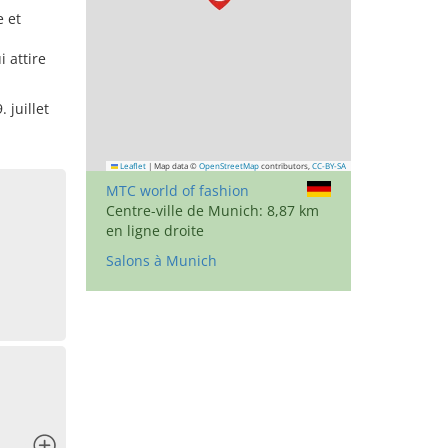
e et
 attire
 juillet
Leaflet
|
Map data ©
OpenStreetMap
contributors,
CC-BY-SA
MTC world of fashion
Centre-ville de Munich: 8,87 km
en ligne droite
Salons à Munich
x