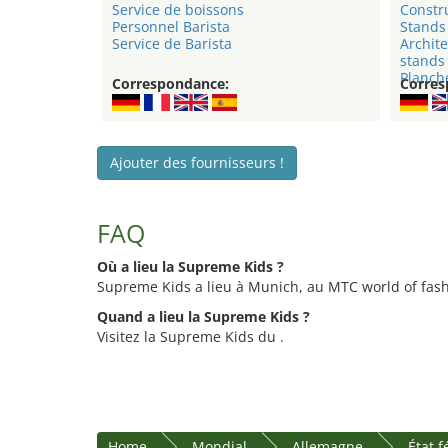
Service de boissons
Constru
Personnel Barista
Stands 
Service de Barista
Archite
stands
Planche
Correspondance:
Corres
Ajouter des fournisseurs !
FAQ
Où a lieu la Supreme Kids ?
Supreme Kids a lieu à Munich, au MTC world of fash
Quand a lieu la Supreme Kids ?
Visitez la Supreme Kids du .
Home
Mondial
Allemagne
État 