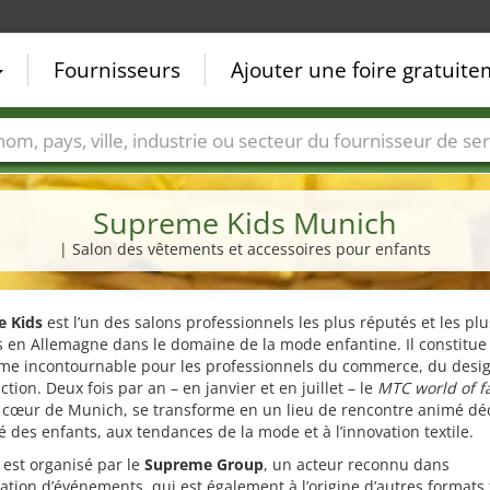
Fournisseurs
Ajouter une foire gratuit
Villes
Secteurs de foire
Secteurs du fournisseur de ser
Supreme Kids Munich
| Salon des vêtements et accessoires pour enfants
 Kids
est l’un des salons professionnels les plus réputés et les plu
s en Allemagne dans le domaine de la mode enfantine. Il constitue
rme incontournable pour les professionnels du commerce, du desig
ction. Deux fois par an – en janvier et en juillet – le
MTC world of f
 cœur de Munich, se transforme en un lieu de rencontre animé déd
té des enfants, aux tendances de la mode et à l’innovation textile.
 est organisé par le
Supreme Group
, un acteur reconnu dans
sation d’événements, qui est également à l’origine d’autres formats 