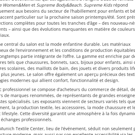
e Women&Men
et
Supreme Body&Beach
.
Supreme Kids
répond
uement aux besoins du secteur de l’habillement pour enfants et b
accent particulier sur la prochaine saison printemps/été. Sont pr
ections complètes pour toutes les tranches d’âge – des nouveau-né
nts – ainsi que des évolutions marquantes en matière de couleurs
iaux.
 central du salon est la mode enfantine durable. Les matériaux
eux de l’environnement et les conditions de production équitables
ongtemps partie intégrante de l’offre. La gamme est enrichie par d
res tels que chaussures, bonnets, sacs, bijoux pour enfants, ainsi
res scolaires, des maillots de bain, des jouets et divers produits lif
 plus jeunes. Le salon offre également un aperçu précieux des texti
gies modernes qui allient confort, fonctionnalité et design.
ic professionnel se compose d’acheteurs du commerce de détail, d
rs de marques renommées, de représentants de grandes enseigne
stes spécialisés. Les exposants viennent de secteurs variés tels qu
ement, la production textile, les accessoires, la mode chaussure et l
lifestyle. Cette diversité garantit une atmosphère à la fois dynami
 échanges professionnels.
unich Textile Center, lieu de l’événement, séduit non seulement 
ucture moderne, mais aussi par son excellente accessibilité via les