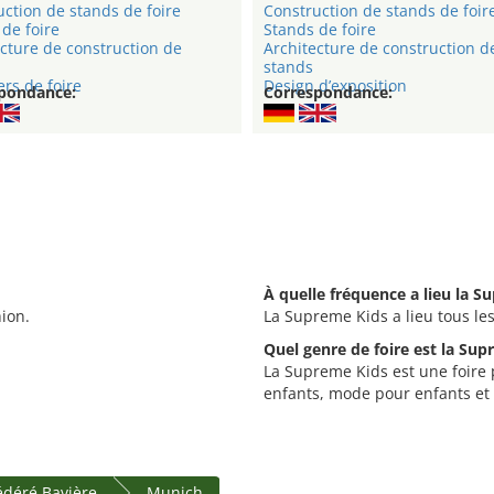
ction de stands de foire
Construction de stands de foir
de foire
Stands de foire
cture de construction de
Architecture de construction d
stands
rs de foire
Design d’exposition
pondance:
Correspondance:
À quelle fréquence a lieu la S
ion.
La Supreme Kids a lieu tous les
Quel genre de foire est la Sup
La Supreme Kids est une foire 
enfants, mode pour enfants et 
fédéré Bavière
Munich