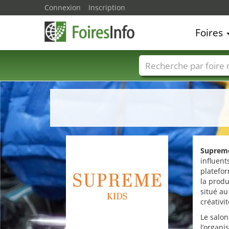
Connexion
Inscription
Foires
Foire noms
Pays
Supreme
influent
platefo
la produ
situé au
créativi
Le salon
l’organi