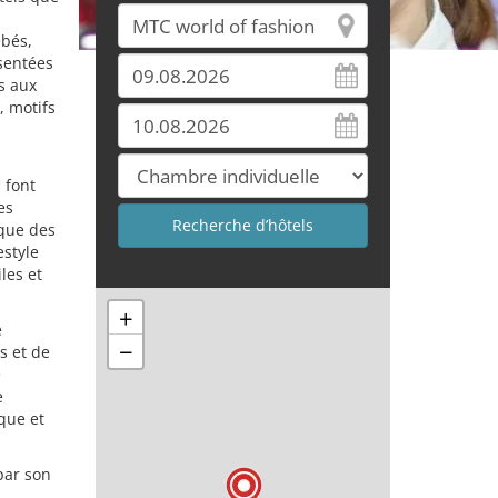
ébés,
ésentées
s aux
, motifs
 font
es
 que des
estyle
les et
+
e
−
s et de
e
e
que et
par son