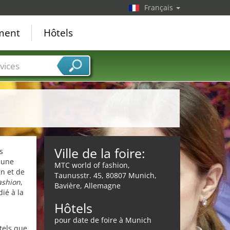
Français
ement
Hôtels
vices
Ville de la foire:
s
 une
MTC world of fashion,
n et de
Taunusstr. 45, 80807 Munich,
ashion
,
Bavière, Allemagne
ié à la
Hôtels
pour date de foire à Munich
tels que