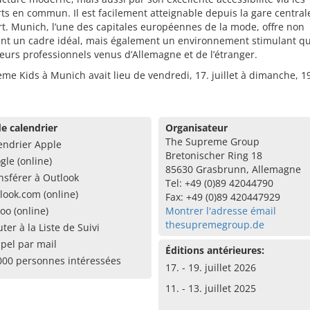
ts en commun. Il est facilement atteignable depuis la gare central
rt. Munich, l’une des capitales européennes de la mode, offre non
nt un cadre idéal, mais également un environnement stimulant qui
teurs professionnels venus d’Allemagne et de l’étranger.
me Kids à Munich avait lieu de vendredi, 17. juillet à dimanche, 19.
e calendrier
Organisateur
The Supreme Group
endrier Apple
Bretonischer Ring 18
gle (online)
85630 Grasbrunn, Allemagne
nsférer à Outlook
Tel: +49 (0)89 42044790
look.com (online)
Fax: +49 (0)89 420447929
oo (online)
Montrer l'adresse émail
thesupremegroup.de
uter à la Liste de Suivi
pel par mail
Éditions antérieures:
000 personnes intéressées
17. - 19. juillet 2026
11. - 13. juillet 2025