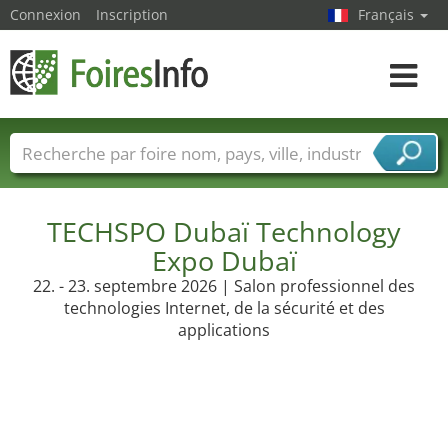
Connexion
Inscription
Français
Toggle
navigat
Foire noms
Pays
Villes
Secteurs de foire
Secteurs du fournisseur de services
TECHSPO Dubaï Technology
Expo Dubaï
22. - 23. septembre 2026 | Salon professionnel des
technologies Internet, de la sécurité et des
applications