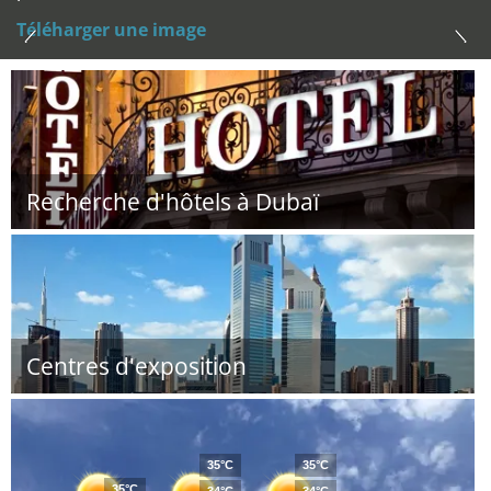
Téléharger une image
Recherche d'hôtels à Dubaï
Centres d'exposition
35°C
35°C
35°C