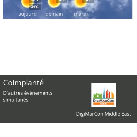
34°C
34°C
34°C
aujourd
demain
mardi
´hui
Coimplanté
D'autres événements
simultanés
DigiMarCon Middle East