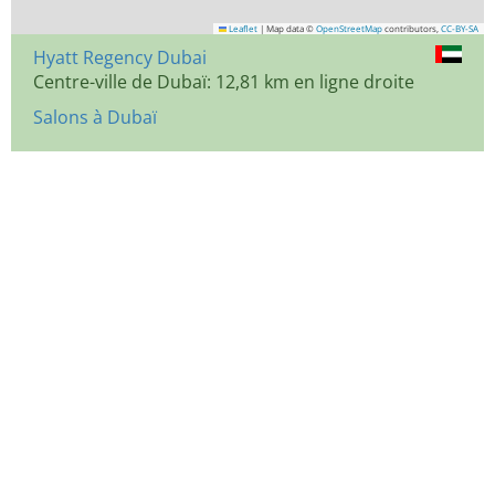
Leaflet
|
Map data ©
OpenStreetMap
contributors,
CC-BY-SA
Hyatt Regency Dubai
Centre-ville de Dubaï: 12,81 km en ligne droite
Salons à Dubaï