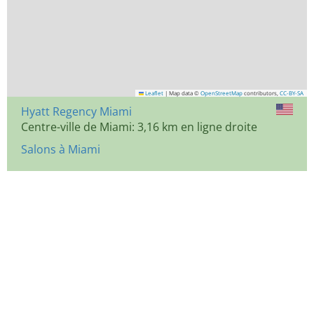
Leaflet
|
Map data ©
OpenStreetMap
contributors,
CC-BY-SA
Hyatt Regency Miami
Centre-ville de Miami: 3,16 km en ligne droite
Salons à Miami