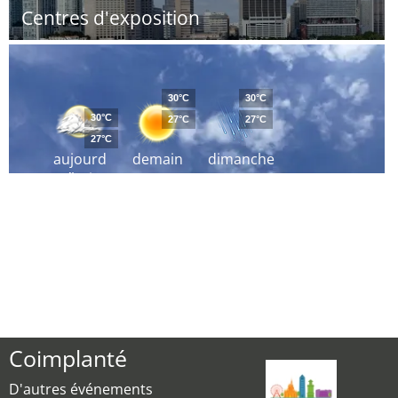
Centres d'exposition
30°C
30°C
30°C
27°C
27°C
27°C
aujourd
demain
dimanche
´hui
Coimplanté
D'autres événements