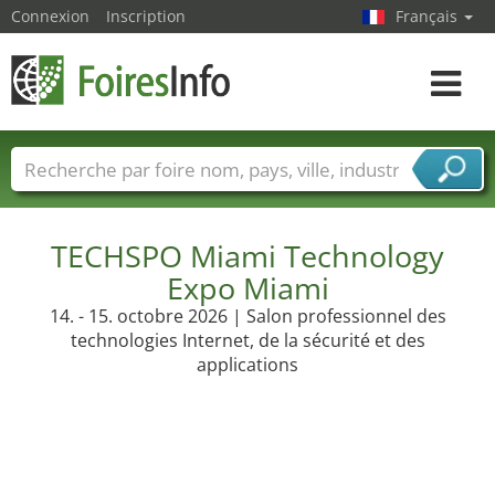
Connexion
Inscription
Français
Toggle
navigat
Foire noms
Pays
Villes
Secteurs de foire
Secteurs du fournisseur de services
TECHSPO Miami Technology
Expo Miami
14. - 15. octobre 2026 | Salon professionnel des
technologies Internet, de la sécurité et des
applications