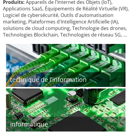
Produits:
Appareils de l'Internet des Objets (IoT),
Applications SaaS, Équipements de Réalité Virtuelle (VR),
Logiciel de cybersécurité, Outils d'automatisation
marketing, Plateformes d'Intelligence Artificielle (IA),
solutions de cloud computing, Technologie des drones,
Technologies Blockchain, Technologies de réseau 5G, …
technique de l’information
informatique