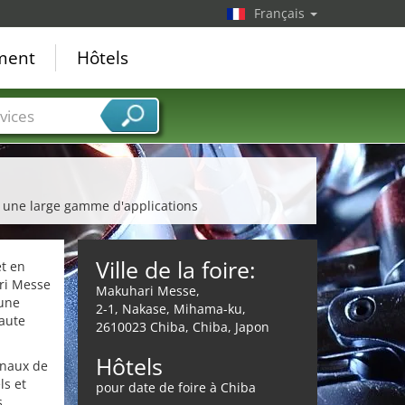
Français
ement
Hôtels
vices
ur une large gamme d'applications
Ville de la foire:
et en
ri Messe
Makuhari Messe,
'une
2-1, Nakase, Mihama-ku,
haute
2610023 Chiba, Chiba, Japon
Hôtels
onaux de
ls et
pour date de foire à Chiba
s