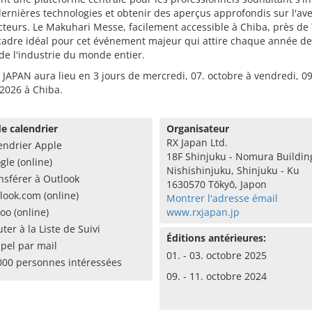
dernières technologies et obtenir des aperçus approfondis sur l'av
cteurs. Le Makuhari Messe, facilement accessible à Chiba, près de
 cadre idéal pour cet événement majeur qui attire chaque année d
de l'industrie du monde entier.
JAPAN aura lieu en 3 jours de mercredi, 07. octobre à vendredi, 09
2026 à Chiba.
e calendrier
Organisateur
RX Japan Ltd.
endrier Apple
18F Shinjuku - Nomura Building
gle (online)
Nishishinjuku, Shinjuku - Ku
nsférer à Outlook
1630570 Tōkyō, Japon
look.com (online)
Montrer l'adresse émail
oo (online)
www.rxjapan.jp
uter à la Liste de Suivi
Éditions antérieures:
pel par mail
01. - 03. octobre 2025
000 personnes intéressées
09. - 11. octobre 2024