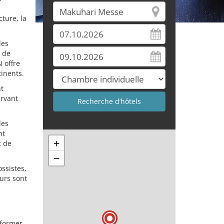
ture, la
les
s de
 offre
inents.
nt
ervant
des
nt
+
t de
−
ssistes,
eurs sont
nformer