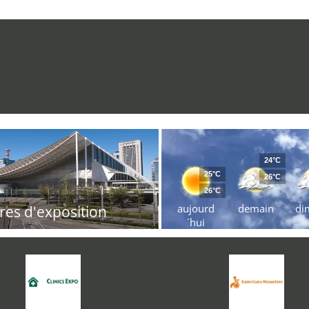
24°C
25°C
26°C
26°C
aujourd
demain
di
res d'exposition
´hui