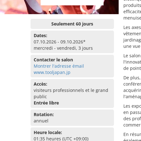
produits
efficaci
menuiser
Seulement 60 jours
Les axes
vêtement
Dates:
jardinag
07.10.2026 - 09.10.2026*
une vue 
mercredi - vendredi, 3 jours
Le salon
Contacter le salon
l'innova
Montrer l'adresse émail
de point
www.tooljapan.jp
De plus,
Accès:
conféren
visiteurs professionnels et le grand
acquérir
public
l'aménag
Entrée libre
Les expo
en passa
Rotation:
des prof
annuel
commerça
Heure locale:
En résum
01:35 heures (UTC +09:00)
égalemen