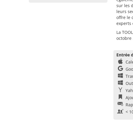
sur les 
leurs se
offre le
experts 
La TOOL 
octobre 
Entrée d
Cal
Goo
Tra
Out
Yah
Ajo
Rap
< 1