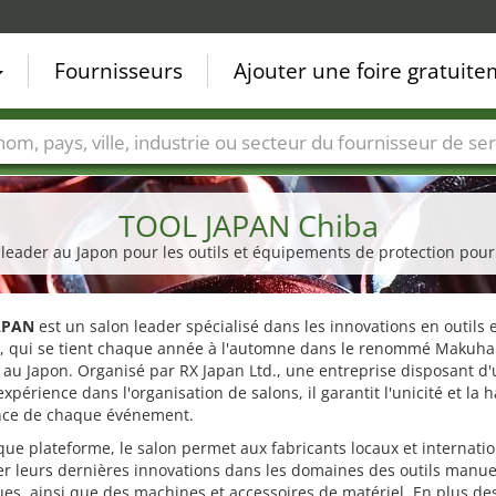
Fournisseurs
Ajouter une foire gratuit
Villes
Secteurs de foire
Secteurs du fournisseur de ser
TOOL JAPAN Chiba
n leader au Japon pour les outils et équipements de protection po
APAN
est un salon leader spécialisé dans les innovations en outils 
l, qui se tient chaque année à l'automne dans le renommé Makuha
 au Japon. Organisé par RX Japan Ltd., une entreprise disposant d
xpérience dans l'organisation de salons, il garantit l'unicité et la 
nce de chaque événement.
que plateforme, le salon permet aux fabricants locaux et internati
r leurs dernières innovations dans les domaines des outils manue
ues, ainsi que des machines et accessoires de matériel. En plus de