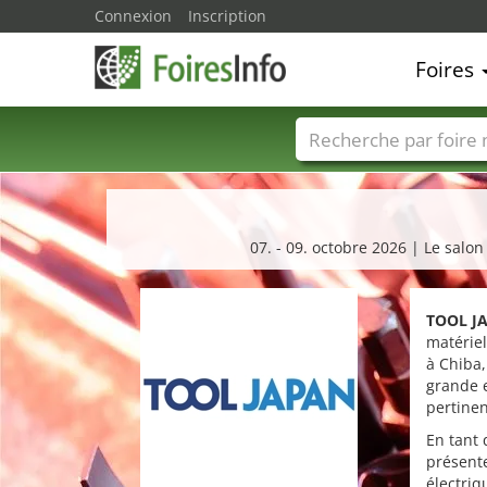
Connexion
Inscription
Foires
Foire noms
Pays
07. - 09. octobre 2026 | Le salo
TOOL J
matérie
à Chiba,
grande e
pertine
En tant 
présente
électriq