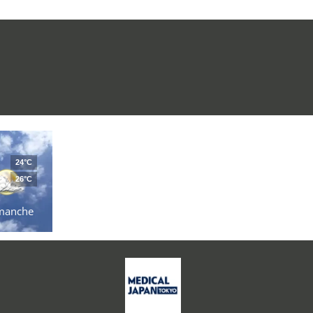
24°C
26°C
manche