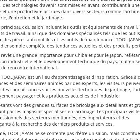
, des technologies d'avenir sont mises en avant, contribuant à une
té et une productivité accrues dans divers secteurs comme l'architec
ie, l'entretien et le jardinage.
 principaux du salon incluent les outils et équipements de travail, 
s de travail, ainsi que des domaines spécialisés tels que les outil
e, les pièces automobiles et les outils de maintenance. TOOL JAPAN
d'ensemble complète des tendances actuelles et des produits pert
 revêt une grande importance pour Chiba et pour le Japon, refléta
tion industrielle et le développement technique du pays, tout en s
 de rencontre international.
 TOOL JAPAN est un lieu d'apprentissage et d'inspiration. Grâce à 
ces et des séminaires animés par des experts, les visiteurs peuve
 des connaissances sur les nouvelles techniques de jardinage, l'ar
ement paysager et les pratiques actuelles de l'industrie.
sants vont des grandes surfaces de bricolage aux détaillants et gro
nt par les magasins spécialisés en jardinage. Les principaux visit
essionnels des secteurs mentionnés, des importateurs et des
nts à la recherche des derniers produits et services.
é, TOOL JAPAN ne se contente pas d'être un salon, mais constitue
t une plateforme centrale pour les professionnels souhaitant s'i