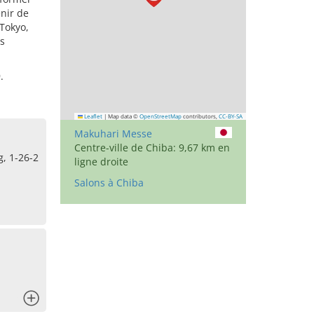
enir de
 Tokyo,
es
.
Leaflet
|
Map data ©
OpenStreetMap
contributors,
CC-BY-SA
Makuhari Messe
Centre-ville de Chiba: 9,67 km en
, 1-26-2
ligne droite
Salons à Chiba
x