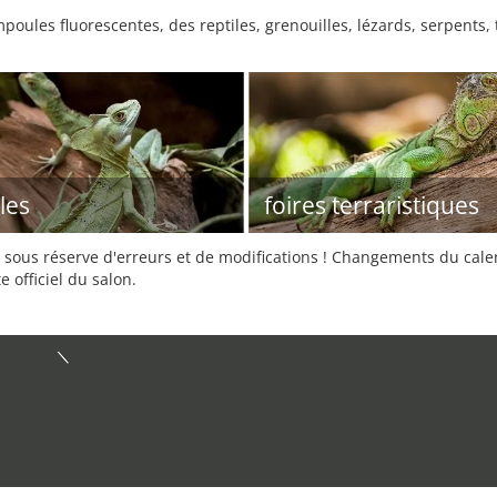
oules fluorescentes, des reptiles, grenouilles, lézards, serpents, 
les
foires terraristiques
sous réserve d'erreurs et de modifications ! Changements du calend
e officiel du salon.