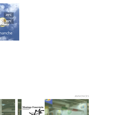
29°C
15°C
manche
ANNONCES