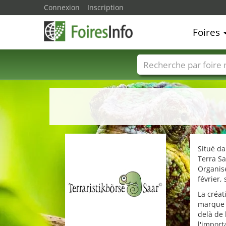
Connexion
Inscription
Foires
Foire noms
Pays
Situé da
Terra S
Organisé
février,
La créat
marque 
delà de 
l'import