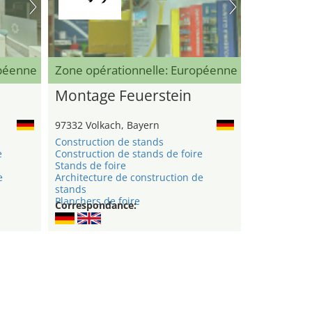
opéenne
Zone opérationnelle: Européenne
Montage Feuerstein
97332 Volkach, Bayern
Construction de stands
e
Construction de stands de foire
Stands de foire
e
Architecture de construction de
stands
Planchers de foire
Correspondance: