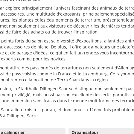
ar explore principalement l'univers fascinant des animaux de terr
 accessoires. Une multitude d'exposants, principalement spécialis
tures, les plantes et les équipements de terrarium, présentent leurs
met non seulement aux visiteurs de découvrir les dernières tenda
si de faire des achats ou de trouver l'inspiration.
 points forts du salon est sa diversité d'expositions, allant des an
aux accessoires de niche. De plus, il offre aux amateurs une plate
e et de partage d'idées, ce qui en fait un rendez-vous incontourn
 experts comme pour les novices.
ment attire des passionnés de terrariums non seulement d'Allema
ssi de pays voisins comme la France et le Luxembourg. Ce rayonn
ional renforce la position de Terra Saar dans la région.
usion, la Stadthalle Dillingen Saar se distingue non seulement par
ent privilégié, mais aussi par son excellente desserte, garantiss
rs une immersion sans tracas dans le monde multiforme des terrar
 Saar a lieu trois fois par an, et donc pour la 11ème fois probable
6 à Dillingen, Sarre.
e calendrier
Organisateur