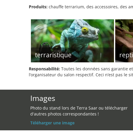
Produits:
chauffe terrarium, des accessoires, des amp
terraristique
repti
Responsabilité:
Toutes les données sans garantie et 
l’organisateur du salon respectif. Ceci n’est pas le sit
Images
Photo du stand lors de Terra Saar ou télécharger
d'autres photos correspondantes !
Téléharger une image