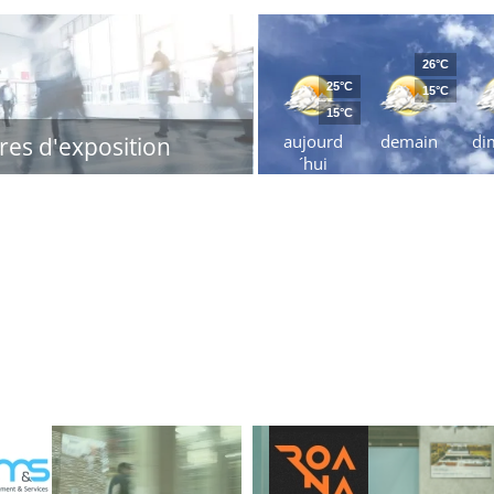
26°C
25°C
15°C
15°C
aujourd
demain
di
res d'exposition
´hui