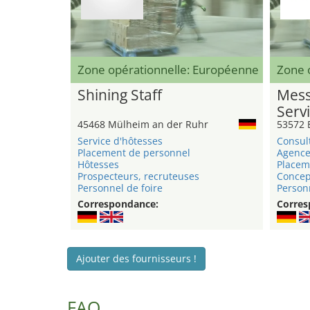
Zone opérationnelle: Européenne
Zone o
Shining Staff
Mess
Serv
45468 Mülheim an der Ruhr
53572 
Service d'hôtesses
Consul
Placement de personnel
Agence
Hôtesses
Placem
Prospecteurs, recruteuses
Concep
Personnel de foire
Person
Correspondance:
Corres
Ajouter des fournisseurs !
FAQ