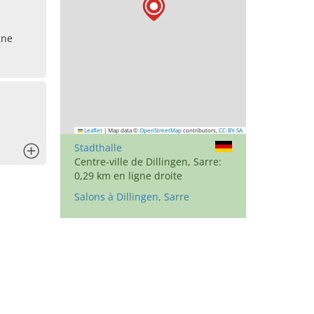
gne
Leaflet
|
Map data ©
OpenStreetMap
contributors,
CC-BY-SA
Stadthalle
x
Centre-ville de Dillingen, Sarre:
0,29 km en ligne droite
Salons à Dillingen, Sarre