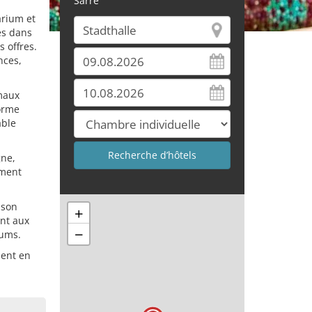
Sarre
arium et
és dans
 offres.
nces,
imaux
forme
able
gne,
ement
 son
+
ant aux
−
iums.
ment en