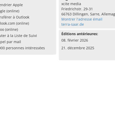
xcite media
endrier Apple
Friedrichstr. 29-31
gle (online)
66763 Dillingen, Sarre, Allema
nsférer à Outlook
Montrer l'adresse émail
look.com (online)
terra-saar.de
oo (online)
Éditions antérieures:
uter à la Liste de Suivi
08. février 2026
pel par mail
000 personnes intéressées
21. décembre 2025