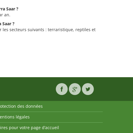
rra Saar ?
ar an.
a Saar ?
 les secteurs suivants : terraristique, reptiles et
rotection des données
entions légales
ires pour votre page d’accueil