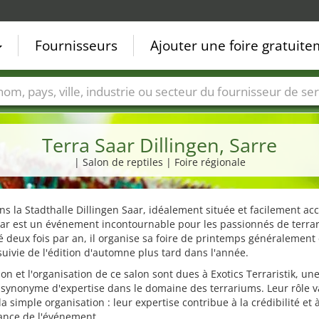
Fournisseurs
Ajouter une foire gratuit
Villes
Secteurs de foire
Secteurs du fournisseur de ser
Terra Saar Dillingen, Sarre
| Salon de reptiles | Foire régionale
ns la Stadthalle Dillingen Saar, idéalement située et facilement acc
aar est un événement incontournable pour les passionnés de terra
 deux fois par an, il organise sa foire de printemps généralement
 suivie de l'édition d'automne plus tard dans l'année.
ion et l'organisation de ce salon sont dues à Exotics Terraristik, un
synonyme d'expertise dans le domaine des terrariums. Leur rôle v
la simple organisation : leur expertise contribue à la crédibilité et 
ance de l'événement.