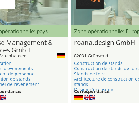
pérationnelle: pays
Zone opérationnelle: Eur
e Management &
roana.design GmbH
ices GmbH
Bruchhausen
82031 Grünwald
tation
Construction de stands
s d'événements
Construction de stands de foir
ent de personnel
Stands de foire
tion de stands
Architecture de construction d
nel de l'événement
stands
Design d’exposition
pondance:
Correspondance: