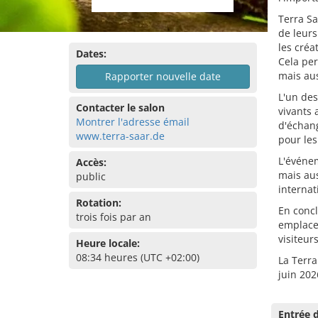
Terra Sa
de leurs
les créa
Dates:
Cela per
mais aus
Rapporter nouvelle date
L'un des
Contacter le salon
vivants 
Montrer l'adresse émail
d'échang
www.terra-saar.de
pour les
L'événe
Accès:
mais au
public
internat
Rotation:
En concl
trois fois par an
emplacem
visiteu
Heure locale:
08:34 heures (UTC +02:00)
La Terra
juin 202
Entrée d