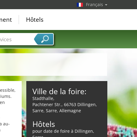
Français
ement
Hôtels
vices
Ville de la foire:
essible,
riums.
Stadthalle,
 en
Pachtener Str., 66763 Dillingen,
Sarre, Sarre, Allemagne
e
Hôtels
a au-
à
pour date de foire à Dillingen,