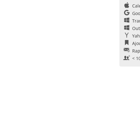
Cal
Goo
Tra
Out
Yah
Ajo
Rap
< 1