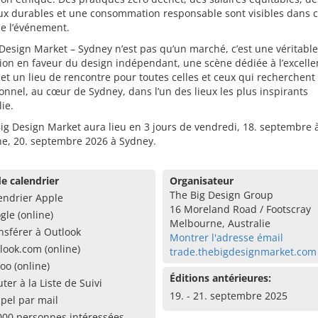
ux durables et une consommation responsable sont visibles dans 
e l’événement.
Design Market – Sydney n’est pas qu’un marché, c’est une véritable
ion en faveur du design indépendant, une scène dédiée à l’excell
 et un lieu de rencontre pour toutes celles et ceux qui recherchent
ionnel, au cœur de Sydney, dans l’un des lieux les plus inspirants
lie.
ig Design Market aura lieu en 3 jours de vendredi, 18. septembre 
e, 20. septembre 2026 à Sydney.
e calendrier
Organisateur
The Big Design Group
endrier Apple
16 Moreland Road / Footscray
gle (online)
Melbourne, Australie
nsférer à Outlook
Montrer l'adresse émail
look.com (online)
trade.thebigdesignmarket.com
oo (online)
Éditions antérieures:
uter à la Liste de Suivi
19. - 21. septembre 2025
pel par mail
000 personnes intéressées