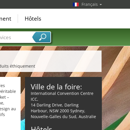
Français
ement
Hôtels
vices
oduits éthiquement
Ville de la foire:
des
éritable
International Convention Centre
ket –
ICC,
ue,
14 Darling Drive, Darling
design au
Harbour, NSW 2000 Sydney,
ifs
Nouvelle-Galles du Sud, Australie
s
Hôtels