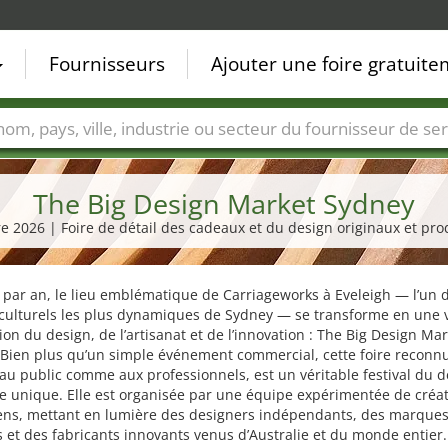
Fournisseurs
Ajouter une foire gratuit
Villes
Secteurs de foire
Secteurs du fournisseur de ser
The Big Design Market Sydney
re 2026 | Foire de détail des cadeaux et du design originaux et pr
 par an, le lieu emblématique de Carriageworks à Eveleigh — l’un 
culturels les plus dynamiques de Sydney — se transforme en une v
ion du design, de l’artisanat et de l’innovation : The Big Design Mar
 Bien plus qu’un simple événement commercial, cette foire reconn
au public comme aux professionnels, est un véritable festival du 
e unique. Elle est organisée par une équipe expérimentée de créat
iens, mettant en lumière des designers indépendants, des marque
 et des fabricants innovants venus d’Australie et du monde entier.