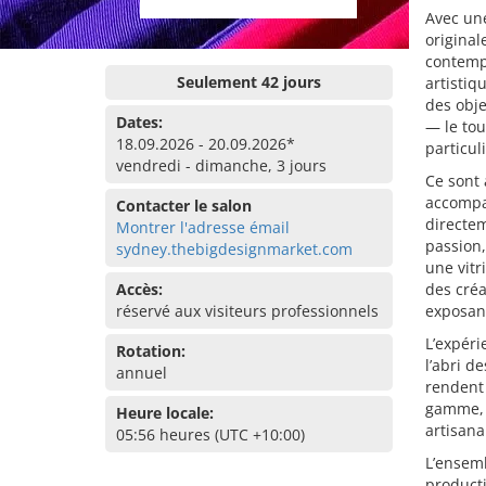
Avec un
original
contempo
Seulement 42 jours
artistiq
des obje
Dates:
— le tou
18.09.2026 - 20.09.2026*
particul
vendredi - dimanche, 3 jours
Ce sont 
accompa
Contacter le salon
directem
Montrer l'adresse émail
passion,
sydney.thebigdesignmarket.com
une vitr
Accès:
des créa
réservé aux visiteurs professionnels
exposant
L’expéri
Rotation:
l’abri d
annuel
rendent 
gamme, a
Heure locale:
artisana
05:56 heures (UTC +10:00)
L’ensemb
producti