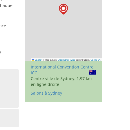
chaque
ence
à
Leaflet
|
Map data ©
OpenStreetMap
contributors,
CC-BY-SA
International Convention Centre
ICC
Centre-ville de Sydney: 1,97 km
en ligne droite
Salons à Sydney