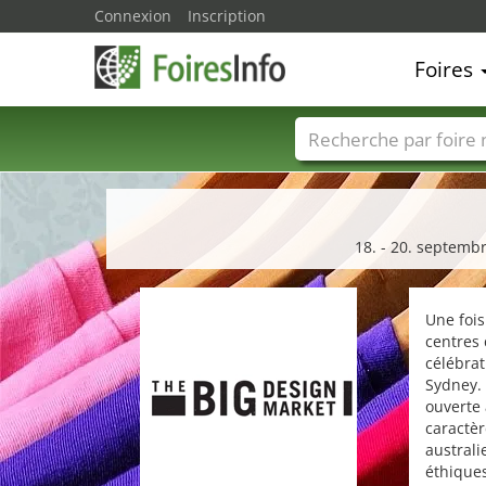
Connexion
Inscription
Foires
Foire noms
Pays
18. - 20. septemb
Une fois
centres 
célébrat
Sydney.
ouverte 
caractèr
austral
éthiques