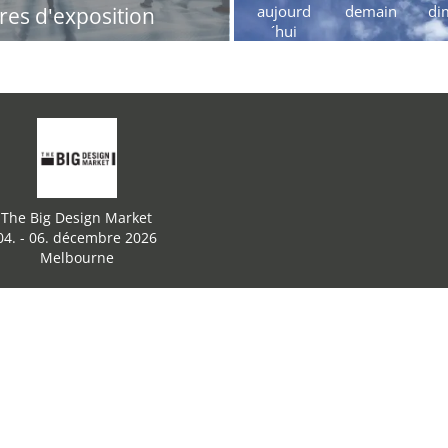
aujourd
demain
di
res d'exposition
´hui
The Big Design Market
04. - 06. décembre 2026
Melbourne