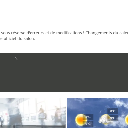
sous réserve d'erreurs et de modifications ! Changements du calend
e officiel du salon.
8°C
4°C
9°C
9°C