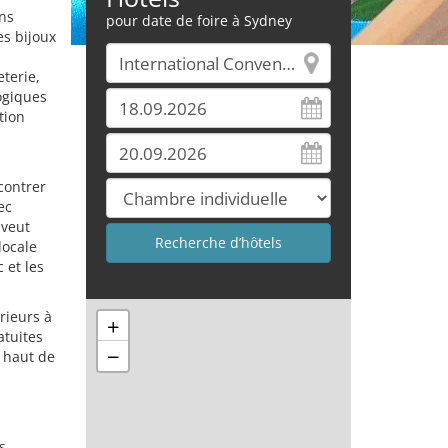
ns
pour date de foire à Sydney
es bijoux
eterie,
ogiques
tion
contrer
ec
 veut
locale
 et les
rieurs à
+
atuites
−
e haut de
s