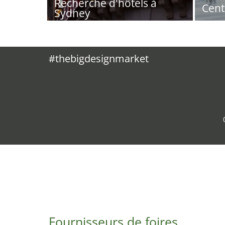
Recherche d'hôtels à
Cent
Sydney
#thebigdesignmarket
Fournisseurs de foires