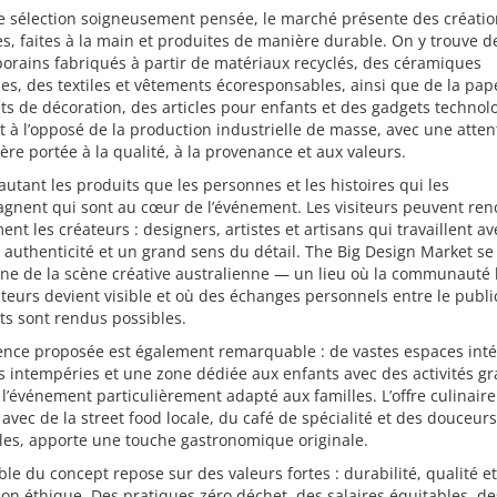
e sélection soigneusement pensée, le marché présente des créatio
es, faites à la main et produites de manière durable. On y trouve d
rains fabriqués à partir de matériaux recyclés, des céramiques
ues, des textiles et vêtements écoresponsables, ainsi que de la pap
ts de décoration, des articles pour enfants et des gadgets technol
t à l’opposé de la production industrielle de masse, avec une atten
ière portée à la qualité, à la provenance et aux valeurs.
autant les produits que les personnes et les histoires qui les
gnent qui sont au cœur de l’événement. Les visiteurs peuvent ren
ent les créateurs : designers, artistes et artisans qui travaillent av
 authenticité et un grand sens du détail. The Big Design Market se
ine de la scène créative australienne — un lieu où la communauté 
teurs devient visible et où des échanges personnels entre le public
s sont rendus possibles.
ence proposée est également remarquable : de vastes espaces inté
es intempéries et une zone dédiée aux enfants avec des activités gr
l’événement particulièrement adapté aux familles. L’offre culinair
vec de la street food locale, du café de spécialité et des douceurs
les, apporte une touche gastronomique originale.
le du concept repose sur des valeurs fortes : durabilité, qualité et
on éthique. Des pratiques zéro déchet, des salaires équitables, de