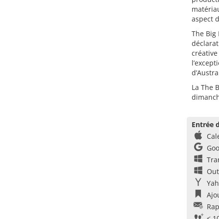
matéria
aspect d
The Big 
déclarat
créative
l’except
d’Austra
La The B
dimanch
Entrée d
Cal
Goo
Tra
Out
Yah
Ajo
Rap
< 1