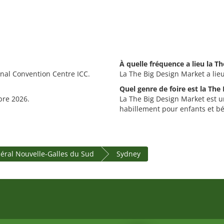
À quelle fréquence a lieu la T
onal Convention Centre ICC.
La The Big Design Market a lie
Quel genre de foire est la The
bre 2026.
La The Big Design Market est un
habillement pour enfants et b
déral Nouvelle-Galles du Sud
Sydney