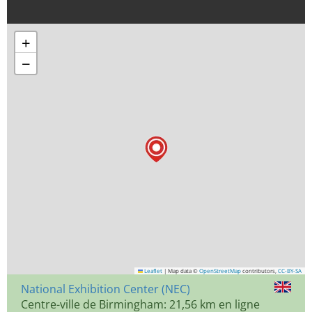
+
−
Leaflet
|
Map data ©
OpenStreetMap
contributors,
CC-BY-SA
National Exhibition Center (NEC)
Centre-ville de Birmingham: 21,56 km en ligne