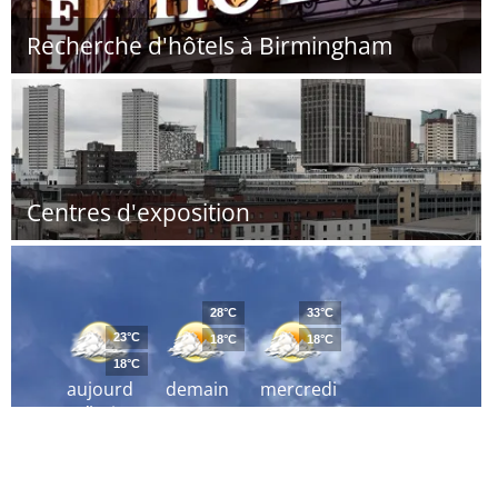
Recherche d'hôtels à Birmingham
Centres d'exposition
28°C
33°C
23°C
18°C
18°C
18°C
aujourd
demain
mercredi
´hui