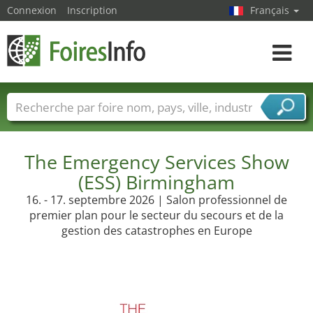
Connexion
Inscription
Français
Toggle
navigat
Foire noms
Pays
Villes
Secteurs de foire
Secteurs du fournisseur de services
The Emergency Services Show
(ESS) Birmingham
16. - 17. septembre 2026 | Salon professionnel de
premier plan pour le secteur du secours et de la
gestion des catastrophes en Europe