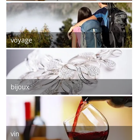
voyage
bijoux
vin