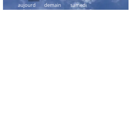
aujourd
demain
samedi
´hui