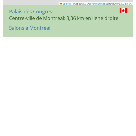
Leaflet
|
Map data ©
OpenStreetMap
contributors,
CC-BY-SA
Palais des Congres
Centre-ville de Montréal: 3,36 km en ligne droite
Salons à Montréal