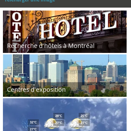
Recherche d'hôtels à Montréal
Centres d'exposition
28°C
25°C
32°C
27°C
27°C
27°C