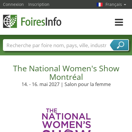
Connexion
Inscription
Français
Toggle
navigat
Foire noms
Pays
Villes
Secteurs de foire
Secteurs du fournisseur de services
The National Women's Show
Montréal
14. - 16. mai 2027 | Salon pour la femme