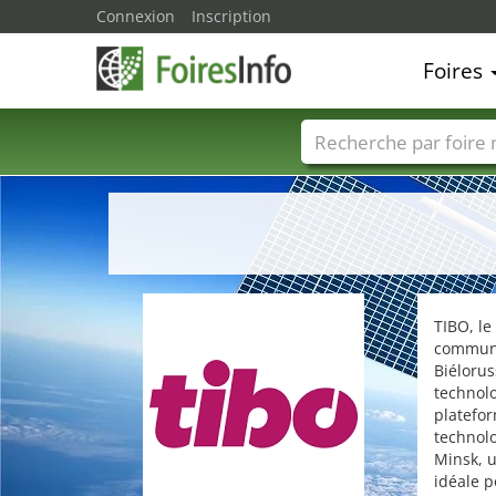
Connexion
Inscription
Foires
Foire noms
Pays
TIBO, le
communic
Biélorus
technolo
platefor
technolo
Minsk, u
idéale p