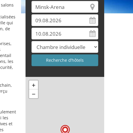
 salons
ialisées
lle qui
n, de
rises,
s
entail
ns, les
curité,
+
kchain,
erçu
−
seulement
i les
ives et
es