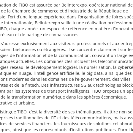
sation de TIBO est assurée par Belinterexpo, opérateur national de
t de la Chambre de commerce et d'industrie de la République de
sie. Fort d’une longue expérience dans l’organisation de foires spéc
lle internationale, Belinterexpo veille à une réalisation professionne
TIBO, chaque année, un espace de référence en matière d’innovatio
 réseau et de partage de connaissances.
 s’adresse exclusivement aux visiteurs professionnels et aux entrep
 soient biélorusses ou étrangères. Il se concentre clairement sur le
gies de l'information et de la communication, couvrant un large év
tiques actuelles. Les domaines clés incluent les télécommunicatio
gies réseau, le développement logiciel, la numérisation, la cybersé
atique en nuage, l’intelligence artificielle, le big data, ainsi que des
ions modernes dans les domaines de l’e-gouvernement, des villes
entes et de la fintech. Des infrastructures 5G aux technologies bloc
nt par les systèmes de transport intelligents, TIBO propose un ap
 de la transformation numérique dans les sphères économique,
rative et urbaine.
istingue TIBO, c’est la diversité de ses thématiques. Il attire non 
eprises traditionnelles de l’IT et des télécommunications, mais auss
ires de services financiers, les fournisseurs de solutions collaborat
ques, ainsi que les représentants d’institutions publiques. Parmi l