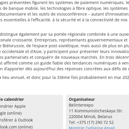
ogies présentées figurent les systèmes de paiement numériques, l
s de banque mobile, les technologies à fibre optique, les systèmes
documentaire et les outils de visioconférence – autant d’innovation
 essentielles à l’efficacité, à la sécurité et à la connectivité de nos
.
 distingue également par sa portée régionale combinée à une ouve
ionale croissante. Entreprises, représentants gouvernementaux et
 Biélorussie, de l’espace post-soviétique, mais aussi de plus en pl
 occidentale et d’Asie, y participent pour présenter leurs innovatio
s partenariats et conquérir de nouveaux marchés. En trois décenn
st affirmé comme un guide fiable des tendances numériques à veni
on d’apporter dès aujourd’hui des réponses concrètes aux défis de
a lieu annuel, et donc pour la 33ème fois probablement en mai 20
e calendrier
Organisateur
Belinterexpo
endrier Apple
11 Kommunisticheskaya Str.
gle (online)
220004 Minsk, Belarus
nsférer à Outlook
Tel: +375 (17) 290 72 52
look.com (online)
Montrer l'adresse émail