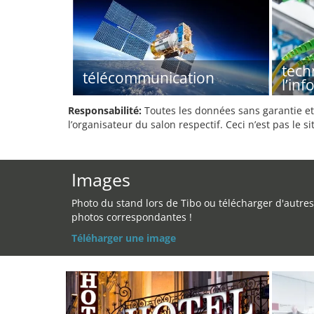
tech
télécommunication
l’in
Responsabilité:
Toutes les données sans garantie et 
l’organisateur du salon respectif. Ceci n’est pas le sit
Images
Photo du stand lors de Tibo ou télécharger d'autres
photos correspondantes !
Téléharger une image