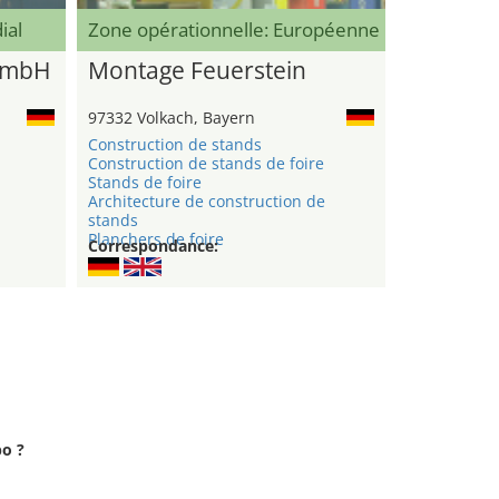
ial
Zone opérationnelle: Européenne
GmbH
Montage Feuerstein
97332 Volkach, Bayern
Construction de stands
Construction de stands de foire
n
Stands de foire
Architecture de construction de
stands
Planchers de foire
Correspondance:
bo ?