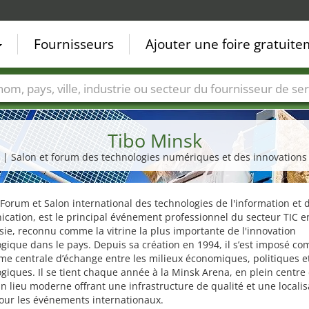
Fournisseurs
Ajouter une foire gratuit
Villes
Secteurs de foire
Secteurs du fournisseur de ser
Tibo Minsk
| Salon et forum des technologies numériques et des innovations
 Forum et Salon international des technologies de l'information et d
ation, est le principal événement professionnel du secteur TIC e
sie, reconnu comme la vitrine la plus importante de l'innovation
gique dans le pays. Depuis sa création en 1994, il s’est imposé c
me centrale d’échange entre les milieux économiques, politiques e
giques. Il se tient chaque année à la Minsk Arena, en plein centre
n lieu moderne offrant une infrastructure de qualité et une localis
our les événements internationaux.