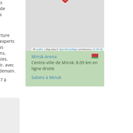
es
 de
s
rture
 experts
us
Leaflet
|
Map data ©
OpenStreetMap
contributors,
CC-BY-SA
ns,
Minsk-Arena
ies,
Centre-ville de Minsk: 8,09 km en
r, avec
ligne droite
 demain.
Salons à Minsk
27 à