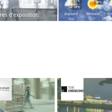
21°C
19°C
19°C
aujourd
demain
di
res d'exposition
´hui