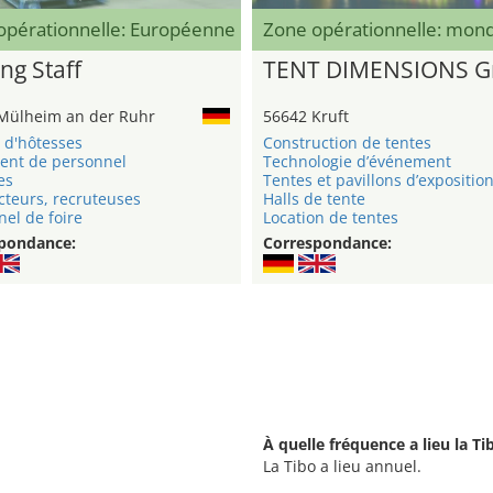
opérationnelle: Européenne
Zone opérationnelle: mond
ng Staff
TENT DIMENSIONS 
Mülheim an der Ruhr
56642 Kruft
 d'hôtesses
Construction de tentes
ent de personnel
Technologie d’événement
es
Tentes et pavillons d’expositio
cteurs, recruteuses
Halls de tente
el de foire
Location de tentes
pondance:
Correspondance:
À quelle fréquence a lieu la Ti
La Tibo a lieu annuel.