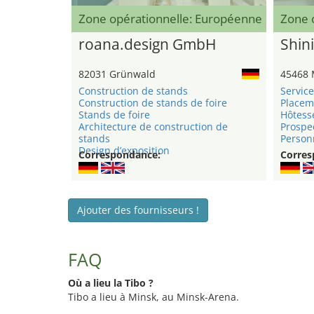
Zone opérationnelle: Européenne
Zone 
roana.design GmbH
Shini
82031 Grünwald
45468 
Construction de stands
Service
Construction de stands de foire
Placem
Stands de foire
Hôtess
Architecture de construction de
Prospe
stands
Personn
Design d’exposition
Correspondance:
Corres
Ajouter des fournisseurs !
FAQ
Où a lieu la Tibo ?
Tibo a lieu à Minsk, au Minsk-Arena.