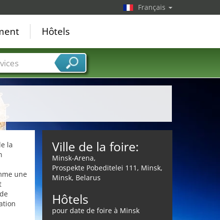
Français
ement
Hôtels
vices
Ville de la foire:
e la
n
Minsk-Arena,
Prospekte Pobeditelei 111, Minsk,
omme une
Minsk, Belarus
t
 de
Hôtels
ation
pour date de foire à Minsk