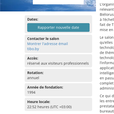
L'organi
relevan
Biélorus
Dates:
à l’éche
fait de 
Rapporter nouvelle date
mise en
Le salon
Contacter le salon
qu’elles
Montrer l'adresse émail
technolo
tibo.by
de théma
technolo
Accès:
l’inform
réservé aux visiteurs professionnels
applicat
Rotation:
intellig
annuel
en passa
complet
Année de fondation:
administ
1994
Ce qui d
les entr
Heure locale:
prestata
22:52 heures (UTC +03:00)
bureauti