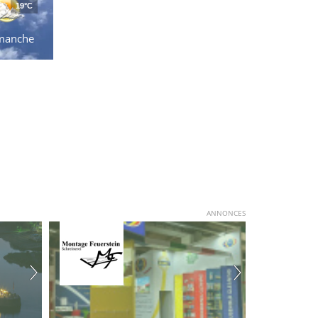
19°C
manche
ANNONCES