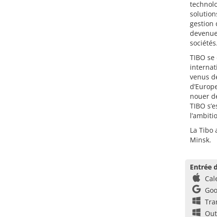
technol
solution
gestion 
devenues
sociétés
TIBO se
internat
venus de
d’Europe
nouer de
TIBO s’e
l’ambiti
La Tibo 
Minsk.
Entrée d
Cal
Goo
Tra
Out