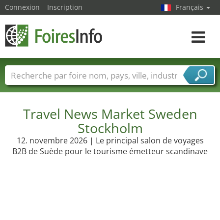
Connexion
Inscription
Français
Toggle
navigat
Foire noms
Pays
Villes
Secteurs de foire
Secteurs du fournisseur de services
Travel News Market Sweden
Stockholm
12. novembre 2026 | Le principal salon de voyages
B2B de Suède pour le tourisme émetteur scandinave