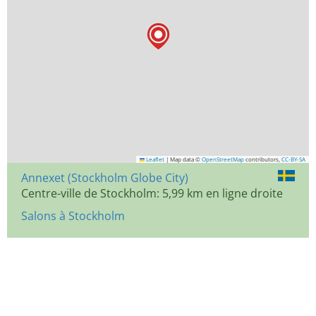
Leaflet
|
Map data ©
OpenStreetMap
contributors,
CC-BY-SA
Annexet (Stockholm Globe City)
Centre-ville de Stockholm: 5,99 km en ligne droite
Salons à Stockholm