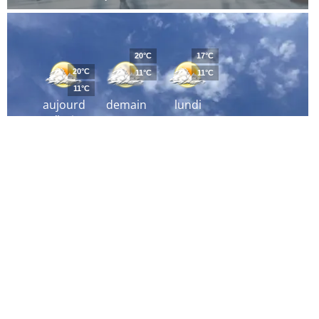
20°C
17°C
20°C
11°C
11°C
11°C
aujourd
demain
lundi
´hui