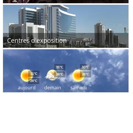
Centres d'exposition
31°C
33°C
31°C
26°C
26°C
26°C
aujourd
demain
samedi
´hui