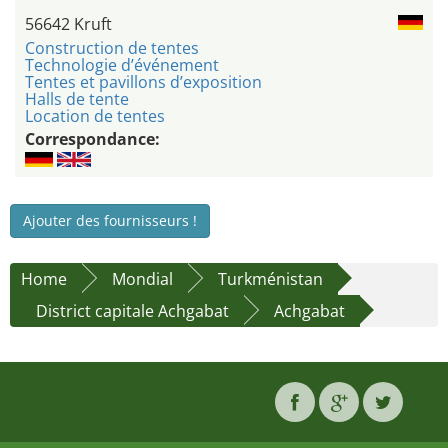
56642 Kruft
Construction de tentes
Technologie d’événement
Tentes et pavillons d’exposition
Halls de tente
Location de tentes
Correspondance:
Ajouter des fournisseurs !
Home
Mondial
Turkménistan
District capitale Achgabat
Achgabat