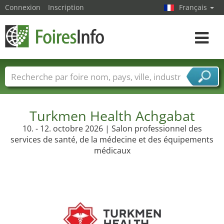
Connexion
Inscription
Français
Toggle
navigat
Foire noms
Pays
Villes
Secteurs de foire
Secteurs du fournisseur de services
Turkmen Health Achgabat
10. - 12. octobre 2026 | Salon professionnel des
services de santé, de la médecine et des équipements
médicaux