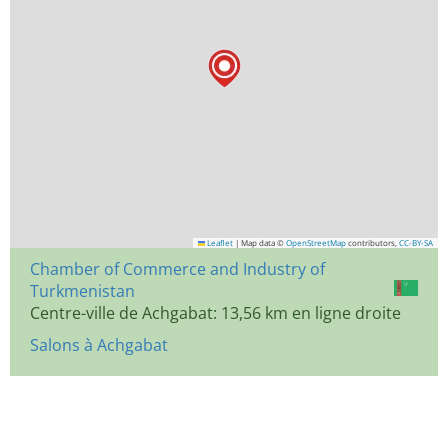
Leaflet
|
Map data ©
OpenStreetMap
contributors,
CC-BY-SA
Chamber of Commerce and Industry of
Turkmenistan
Centre-ville de Achgabat: 13,56 km en ligne droite
Salons à Achgabat