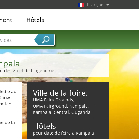
Français
ement
Hôtels
vices
mpala
u design et de l'ingénierie
Ville de la foire:
dédié au
 Show
UMA Fairs Grounds,
imited
UMA Fairground, Kampala,
Kampala, Central, Ouganda
s
ne de la
Hôtels
pour date de foire à Kampala