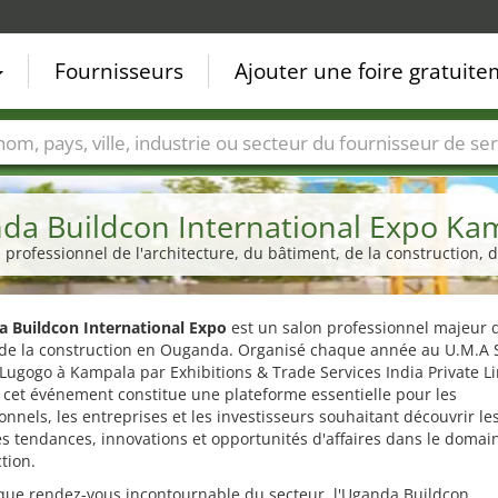
Fournisseurs
Ajouter une foire gratuit
Villes
Secteurs de foire
Secteurs du fournisseur de ser
da Buildcon International Expo Ka
n professionnel de l'architecture, du bâtiment, de la construction, d
 Buildcon International Expo
est un salon professionnel majeur 
 de la construction en Ouganda. Organisé chaque année au U.M.A
ugogo à Kampala par Exhibitions & Trade Services India Private L
, cet événement constitue une plateforme essentielle pour les
onnels, les entreprises et les investisseurs souhaitant découvrir le
s tendances, innovations et opportunités d'affaires dans le domai
tion.
 que rendez-vous incontournable du secteur, l'Uganda Buildcon