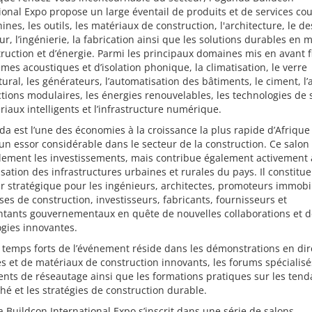
ional Expo propose un large éventail de produits et de services co
ines, les outils, les matériaux de construction, l'architecture, le d
eur, l’ingénierie, la fabrication ainsi que les solutions durables en 
ruction et d’énergie. Parmi les principaux domaines mis en avant f
èmes acoustiques et d’isolation phonique, la climatisation, le verre
tural, les générateurs, l’automatisation des bâtiments, le ciment, l’a
tions modulaires, les énergies renouvelables, les technologies de 
riaux intelligents et l’infrastructure numérique.
a est l’une des économies à la croissance la plus rapide d’Afrique
un essor considérable dans le secteur de la construction. Ce salon 
lement les investissements, mais contribue également activement 
ation des infrastructures urbaines et rurales du pays. Il constitu
r stratégique pour les ingénieurs, architectes, promoteurs immobil
ses de construction, investisseurs, fabricants, fournisseurs et
ntants gouvernementaux en quête de nouvelles collaborations et d
gies innovantes.
 temps forts de l’événement réside dans les démonstrations en dir
 et de matériaux de construction innovants, les forums spécialisés
nts de réseautage ainsi que les formations pratiques sur les ten
é et les stratégies de construction durable.
 Buildcon International Expo s’inscrit dans une série de salons