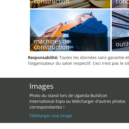
construction
conc
machines de
outil
construction
Responsabilité:
Toutes les données sans garantie et 
l’organisateur du salon respectif. Ceci n’est pas le sit
Images
Photo du stand lors de Uganda Buildcon
International Expo ou télécharger d'autres photos
correspondantes !
Téléharger une image