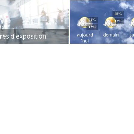
25°C
24°C
17°C
17°C
aujourd
demain
s
res d'exposition
´hui