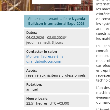
Internat
les mach
d’intéri
Visitez maintenant la foire
Uganda
de const
Buildcon International Expo 2026
les syst
architec
Dates:
construc
06.08.2026 - 08.08.2026*
les maté
jeudi - samedi, 3 jours
L'Ougand
connaît 
Contacter le salon
non seu
Montrer l'adresse émail
modernis
ugandabuildcon.com
carrefou
Accès:
entrepri
réservé aux visiteurs professionnels
représe
technolo
Rotation:
L’un des
annuel
machines
événeme
Heure locale:
du march
22:51 heures (UTC +03:00)
L’Uganda