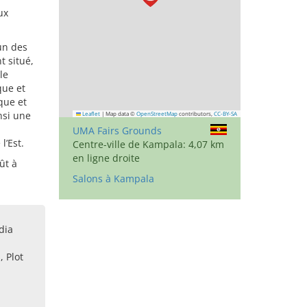
ux
un des
t situé,
le
que et
que et
nsi une
Leaflet
|
Map data ©
OpenStreetMap
contributors,
CC-BY-SA
UMA Fairs Grounds
l’Est.
Centre-ville de Kampala: 4,07 km
en ligne droite
ût à
Salons à Kampala
dia
 Plot