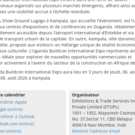
ionaux organisés sur plusieurs marchés émergents, offrant ainsi a
ses une visibilité accrue à l’échelle mondiale.
 Show Ground Lugogo à Kampala, qui accueille l'événement, est l’
ux centres d’expositions et de conférences en Ouganda. Idéalemen
acilement accessible depuis l’aéroport international d’Entebbe et via 
e transport urbain de la capitale. En outre, Kampala, ville dynami
ite, propose aux visiteurs un mélange unique de vitalité économi
sse culturelle. L'Uganda Buildcon International Expo représente ai
 idéale pour explorer de nouvelles opportunités commerciales et
er activement à l’avenir du secteur de la construction en Afrique de 
a Buildcon International Expo aura lieu en 3 jours de jeudi, 06. ao
 08. août 2026 à Kampala.
e calendrier
Organisateur
Exhibitions & Trade Services In
endrier Apple
Private Limited (ETSIPL)
gle (online)
1001 – 1002, Mayuresh Cosmos,
nsférer à Outlook
No. 37,Sector 11, CBD Belapur
look.com (online)
400614 Navi Mumbai, Inde
oo (online)
Montrer l'adresse émail