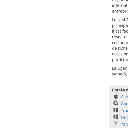
internat
entrepri
Le U.M.A
principa
il est f
réseau d
cosmopol
de riche
occasion
particip
La Ugand
samedi,
Entrée d
Cal
Goo
Tra
Out
Yah