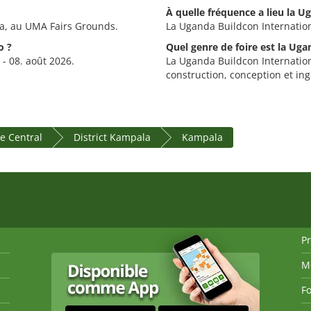
À quelle fréquence a lieu la U
la, au UMA Fairs Grounds.
La Uganda Buildcon Internation
o ?
Quel genre de foire est la Uga
 - 08. août 2026.
La Uganda Buildcon Internationa
construction, conception et ing
e Central
District Kampala
Kampala
P
M
Fo