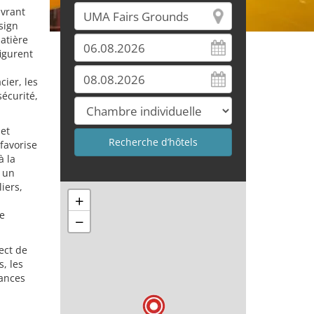
uvrant
esign
matière
igurent
cier, les
sécurité,
 et
favorise
à la
e un
iers,
+
e
−
ect de
, les
dances