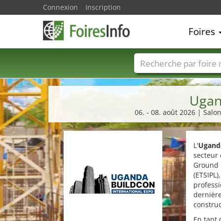
Connexion
Inscription
Foires
Foire noms
Pays
Ugan
06. - 08. août 2026 | Salo
L'
Uganda
secteur
Ground L
(ETSIPL)
professi
dernière
construc
En tant