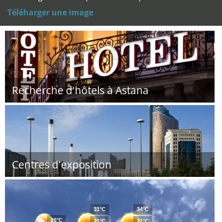
Téléharger une image
Recherche d'hôtels à Astana
Centres d'exposition
31°C
34°C
26°C
21°C
21°C