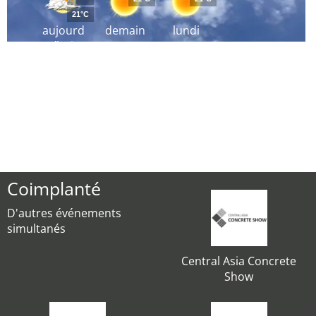
21°C
aujourd
demain
lundi
´hui
Coimplanté
D'autres événements
simultanés
Central Asia Concrete
Show