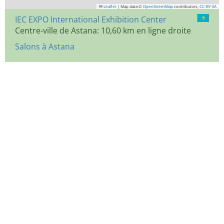
Leaflet
|
Map data ©
OpenStreetMap
contributors,
CC-BY-SA
IEC EXPO International Exhibition Center
Centre-ville de Astana: 10,60 km en ligne droite
Salons à Astana