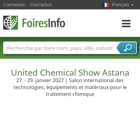
Connexion
Inscription
Français
Toggle
navigat
Foire noms
Pays
Villes
Secteurs de foire
Secteurs du fournisseur de services
United Chemical Show Astana
27. - 29. janvier 2027 | Salon international des
technologies, équipements et matériaux pour le
traitement chimique