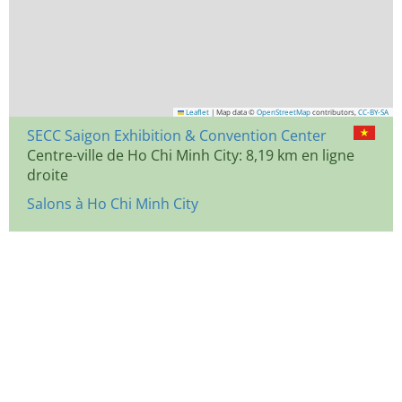
Leaflet
|
Map data ©
OpenStreetMap
contributors,
CC-BY-SA
SECC Saigon Exhibition & Convention Center
Centre-ville de Ho Chi Minh City: 8,19 km en ligne
droite
Salons à Ho Chi Minh City