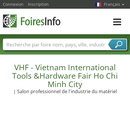
Connexion
Inscription
Français
Toggle
navigat
Foire noms
Pays
Villes
Secteurs de foire
Secteurs du fournisseur de services
VHF - Vietnam International
Tools &Hardware Fair Ho Chi
Minh City
| Salon professionnel de l'industrie du matériel