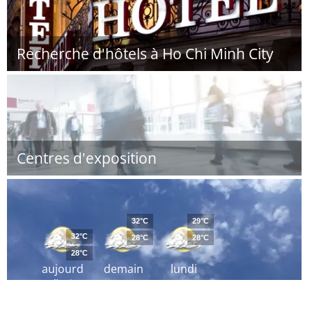
Recherche d'hôtels à Ho Chi Minh City
Centres d'exposition
32°C
29°C
32°C
28°C
28°C
28°C
aujourd
demain
lundi
´hui