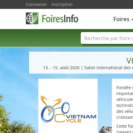
Connexion
Inscription
Foires
Foire noms
Pays
V
13. - 15. août 2026 | Salon international des
Fondée 
importan
véhicule
technolo
des vélo
croissan
Cette fo
Saigon) 