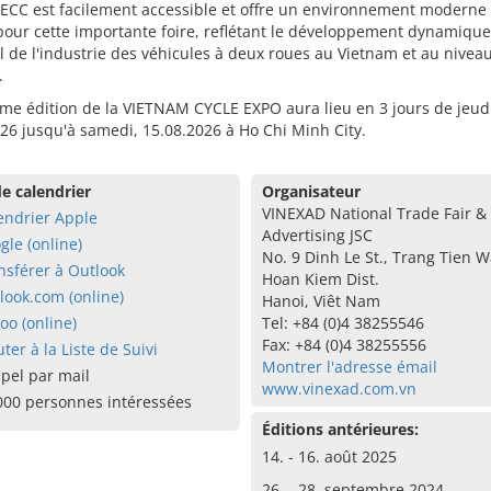
SECC est facilement accessible et offre un environnement moderne 
our cette importante foire, reflétant le développement dynamique 
l de l'industrie des véhicules à deux roues au Vietnam et au nivea
.
me édition de la VIETNAM CYCLE EXPO aura lieu en 3 jours de jeud
26 jusqu'à samedi, 15.08.2026 à Ho Chi Minh City.
e calendrier
Organisateur
VINEXAD National Trade Fair &
endrier Apple
Advertising JSC
gle (online)
No. 9 Dinh Le St., Trang Tien W
nsférer à Outlook
Hoan Kiem Dist.
look.com (online)
Hanoi, Viêt Nam
oo (online)
Tel: +84 (0)4 38255546
Fax: +84 (0)4 38255556
uter à la Liste de Suivi
Montrer l'adresse émail
pel par mail
www.vinexad.com.vn
000 personnes intéressées
Éditions antérieures:
14. - 16. août 2025
26. - 28. septembre 2024