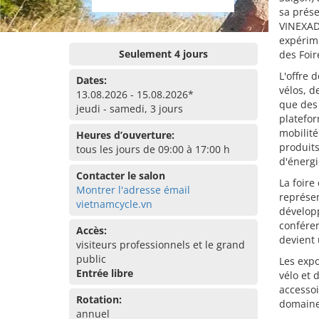
sa prése
VINEXAD 
expérime
Seulement 4 jours
des Foir
L'offre 
Dates:
vélos, d
13.08.2026 - 15.08.2026*
que des 
jeudi - samedi, 3 jours
platefo
mobilité
Heures d’ouverture:
produits
tous les jours de 09:00 à 17:00 h
d'énergi
Contacter le salon
La foire
Montrer l'adresse émail
représen
vietnamcycle.vn
dévelop
conféren
Accès:
devient 
visiteurs professionnels et le grand
public
Les expo
Entrée libre
vélo et 
accessoi
Rotation:
domaines
annuel