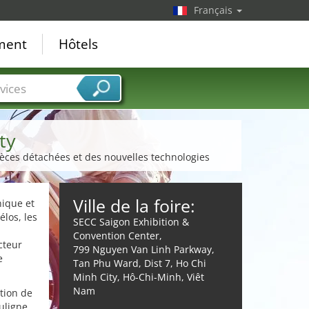
Français
ement
Hôtels
vices
ty
pièces détachées et des nouvelles technologies
Ville de la foire:
nique et
élos, les
SECC Saigon Exhibition &
Convention Center,
cteur
799 Nguyen Van Linh Parkway,
e
Tan Phu Ward, Dist 7, Ho Chi
Minh City, Hô-Chi-Minh, Viêt
Nam
ntion de
ouligne