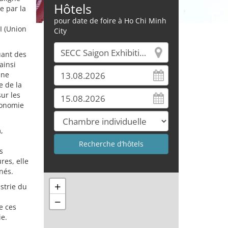
Hôtels
e par la
pour date de foire à Ho Chi Minh
I (Union
City
uant des
ainsi
une
e de la
ur les
conomie
,
s
res, elle
nés.
+
strie du
−
e ces
ie.