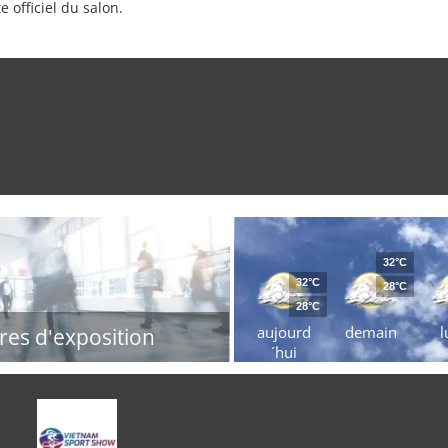
e officiel du salon.
32°C
32°C
28°C
28°C
aujourd
demain
l
res d'exposition
´hui