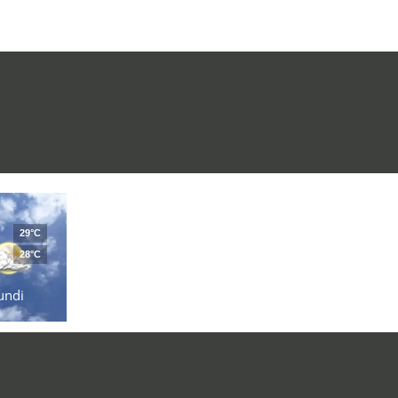
29°C
28°C
undi