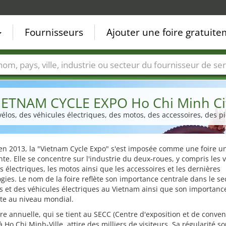
Fournisseurs
Ajouter une foire gratuit
Villes
Secteurs de foire
Secteurs du fournisseur de ser
IETNAM CYCLE EXPO Ho Chi Minh Ci
 vélos, des véhicules électriques, des motos, des accessoires, des 
en 2013, la "Vietnam Cycle Expo" s'est imposée comme une foire u
te. Elle se concentre sur l'industrie du deux-roues, y compris les v
s électriques, les motos ainsi que les accessoires et les dernières
gies. Le nom de la foire reflète son importance centrale dans le se
s et des véhicules électriques au Vietnam ainsi que son importanc
te au niveau mondial.
ire annuelle, qui se tient au SECC (Centre d'exposition et de conve
à Ho Chi Minh-Ville, attire des milliers de visiteurs. Sa régularité s