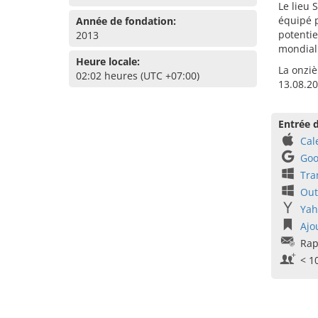
Le lieu 
équipé p
Année de fondation:
potentie
2013
mondial
Heure locale:
La onziè
02:02 heures (UTC +07:00)
13.08.20
Entrée d
Cal
Goo
Tra
Out
Yah
Ajo
Rap
< 1