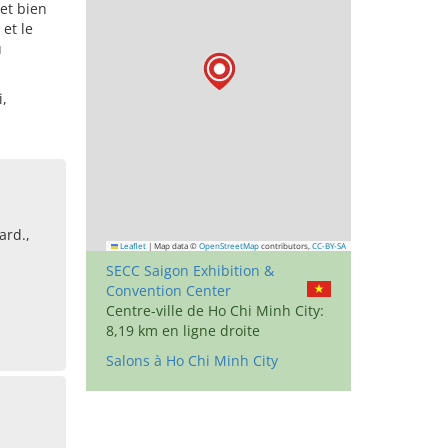
et bien
et le
u
i,
ard.,
Leaflet
|
Map data ©
OpenStreetMap
contributors,
CC-BY-SA
SECC Saigon Exhibition &
Convention Center
Centre-ville de Ho Chi Minh City:
8,19 km en ligne droite
Salons à Ho Chi Minh City