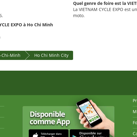
Quel genre de foire est la V
La VIETNAM CYCLE EXPO est une f
6.
moto.
CYCLE EXPO à Ho Chi Minh
h
ô-Chi-Minh
Ho Chi Minh City
P
M
Fo
Ca